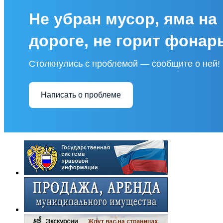
Не убран мусор, яма на
дороге, не горит фонар
Столкнулись с проблемой — сообщите о ней!
Написать о проблеме