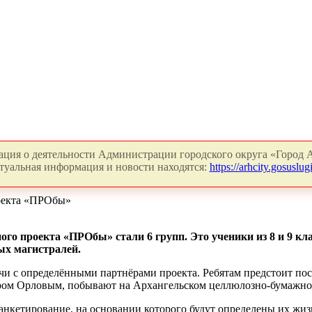
ция о деятельности Администрации городского округа «Город А
туальная информация и новости находятся:
https://arhcity.gosuslugi
роекта «ПРОбы»
 проекта «ПРОбы» стали 6 групп. Это ученики из 8 и 9 класс
ых магистралей.
и с определёнными партнёрами проекта. Ребятам предстоит посе
ом Орловым, побывают на Архангельском целлюлозно-бумажном 
 анкетирование, на основании которого будут определены их жи