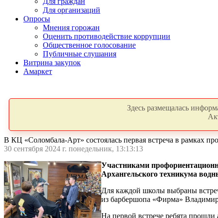
Для граждан
Для организаций
Опросы
Мнения горожан
Оценить противодействие коррупции
Общественное голосование
Публичные слушания
Витрина закупок
Амаркет
Здесь размещалась информа
Ак
В КЦ «Соломбала-Арт» состоялась первая встреча в рамках п
30 сентября 2024 г. понедельник, 13:13:13
Участниками профориентационного
Архангельского техникума водн
Для каждой школы выбраны встреч
из барбершопа «Фирма» Владимир
На первой встрече ребята прошли