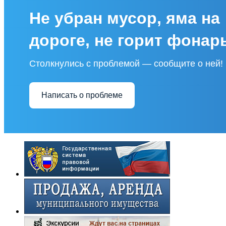
Не убран мусор, яма на
дороге, не горит фонар
Столкнулись с проблемой — сообщите о ней!
Написать о проблеме