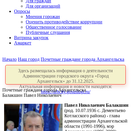
Для граждан
Для организаций
Опросы
Мнения горожан
Оценить противодействие коррупции
Общественное голосование
Публичные слушания
Витрина закупок
Амаркет
Начало
Наш город
Почетные граждане города Архангельска
Здесь размещалась информация о деятельности
Администрации городского округа «Город
Архангельск» до 31.12.2025.
Актуальная информация и новости находятся:
Почетные граждане города Архангельска
https://arhcity.gosuslugi.ru/
Балакшин Павел Николаевич
Павел Николаевич Балакшин
(род. 10.07.1936 с. Дементьево
Котласского района) - глава
администрации Архангельской
области (1991-1996), мэр