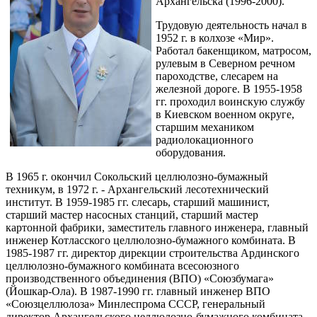
Архангельска (1996-2000).
Трудовую деятельность начал в
1952 г. в колхозе «Мир».
Работал бакенщиком, матросом,
рулевым в Северном речном
пароходстве, слесарем на
железной дороге. В 1955-1958
гг. проходил воинскую службу
в Киевском военном округе,
старшим механиком
радиолокационного
оборудования.
В 1965 г. окончил Сокольский целлюлозно-бумажный
техникум, в 1972 г. - Архангельский лесотехнический
институт. В 1959-1985 гг. слесарь, старший машинист,
старший мастер насосных станций, старший мастер
картонной фабрики, заместитель главного инженера, главный
инженер Котласского целлюлозно-бумажного комбината. В
1985-1987 гг. директор дирекции строительства Ардинского
целлюлозно-бумажного комбината всесоюзного
производственного объединения (ВПО) «Союзбумага»
(Йошкар-Ола). В 1987-1990 гг. главный инженер ВПО
«Союзцеллюлоза» Минлеспрома СССР, генеральный
директор Архангельского целлюлозно-бумажного комбината.