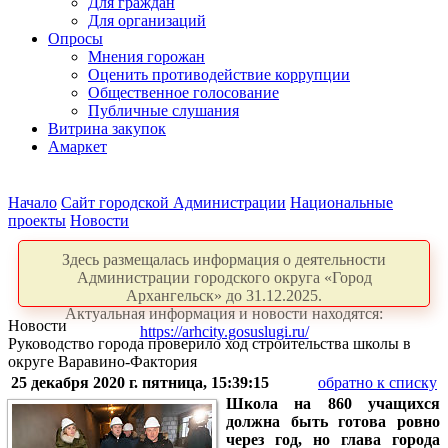
Для граждан
Для организаций
Опросы
Мнения горожан
Оценить противодействие коррупции
Общественное голосование
Публичные слушания
Витрина закупок
Амаркет
Начало
Сайт городской Администрации
Национальные
проекты
Новости
Здесь размещалась информация о деятельности
Администрации городского округа «Город
Архангельск» до 31.12.2025.
Актуальная информация и новости находятся:
Новости
https://arhcity.gosuslugi.ru/
Руководство города проверило ход строительства школы в
округе Варавино-Фактория
25 декабря 2020 г. пятница, 15:39:15
обратно к списку
Школа на 860 учащихся
должна быть готова ровно
через год, но глава города