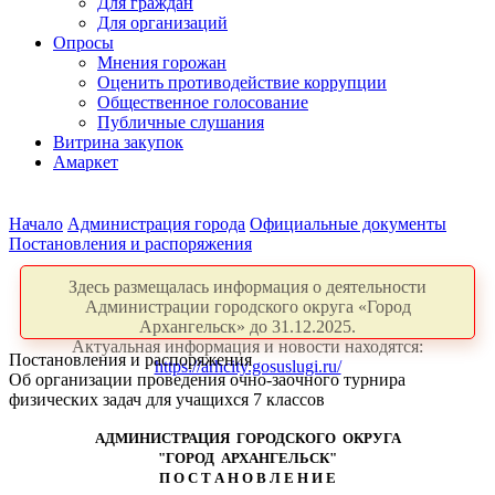
Для граждан
Для организаций
Опросы
Мнения горожан
Оценить противодействие коррупции
Общественное голосование
Публичные слушания
Витрина закупок
Амаркет
Начало
Администрация города
Официальные документы
Постановления и распоряжения
Здесь размещалась информация о деятельности
Администрации городского округа «Город
Архангельск» до 31.12.2025.
Актуальная информация и новости находятся:
Постановления и распоряжения
https://arhcity.gosuslugi.ru/
Об организации проведения очно-заочного турнира
физических задач для учащихся 7 классов
АДМИНИСТРАЦИЯ ГОРОДСКОГО ОКРУГА
"ГОРОД АРХАНГЕЛЬСК"
П О С Т А Н О В Л Е Н И Е