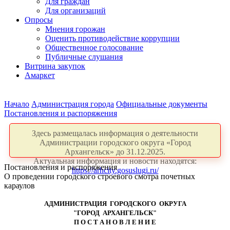
Для граждан
Для организаций
Опросы
Мнения горожан
Оценить противодействие коррупции
Общественное голосование
Публичные слушания
Витрина закупок
Амаркет
Начало
Администрация города
Официальные документы
Постановления и распоряжения
Здесь размещалась информация о деятельности
Администрации городского округа «Город
Архангельск» до 31.12.2025.
Актуальная информация и новости находятся:
Постановления и распоряжения
https://arhcity.gosuslugi.ru/
О проведении городского строевого смотра почетных
караулов
АДМИНИСТРАЦИЯ ГОРОДСКОГО ОКРУГА
"ГОРОД АРХАНГЕЛЬСК"
П О С Т А Н О В Л Е Н И Е