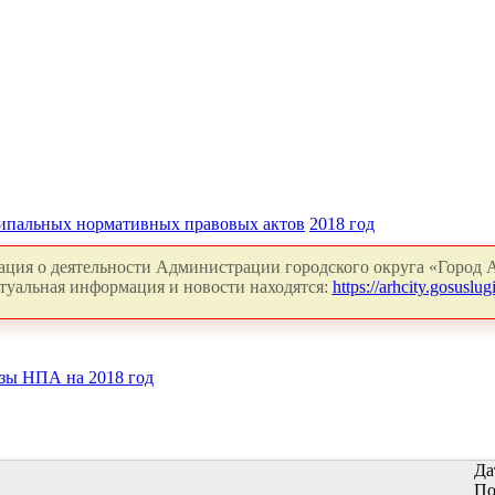
ипальных нормативных правовых актов
2018 год
ция о деятельности Администрации городского округа «Город А
туальная информация и новости находятся:
https://arhcity.gosuslugi
зы НПА на 2018 год
Да
По