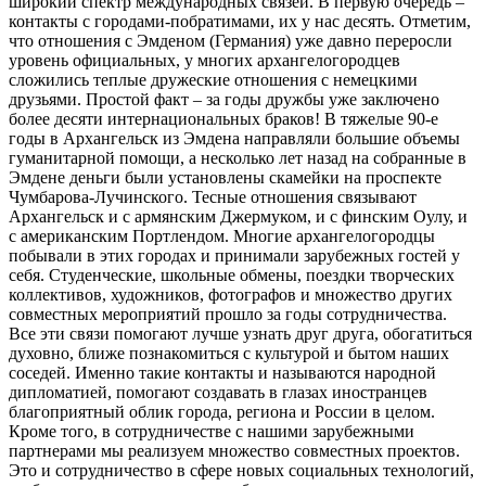
широкий спектр международных связей. В первую очередь –
контакты с городами-побратимами, их у нас десять. Отметим,
что отношения с Эмденом (Германия) уже давно переросли
уровень официальных, у многих архангелогородцев
сложились теплые дружеские отношения с немецкими
друзьями. Простой факт – за годы дружбы уже заключено
более десяти интернациональных браков! В тяжелые 90-е
годы в Архангельск из Эмдена направляли большие объемы
гуманитарной помощи, а несколько лет назад на собранные в
Эмдене деньги были установлены скамейки на проспекте
Чумбарова-Лучинского. Тесные отношения связывают
Архангельск и с армянским Джермуком, и с финским Оулу, и
с американским Портлендом. Многие архангелогородцы
побывали в этих городах и принимали зарубежных гостей у
себя. Студенческие, школьные обмены, поездки творческих
коллективов, художников, фотографов и множество других
совместных мероприятий прошло за годы сотрудничества.
Все эти связи помогают лучше узнать друг друга, обогатиться
духовно, ближе познакомиться с культурой и бытом наших
соседей. Именно такие контакты и называются народной
дипломатией, помогают создавать в глазах иностранцев
благоприятный облик города, региона и России в целом.
Кроме того, в сотрудничестве с нашими зарубежными
партнерами мы реализуем множество совместных проектов.
Это и сотрудничество в сфере новых социальных технологий,