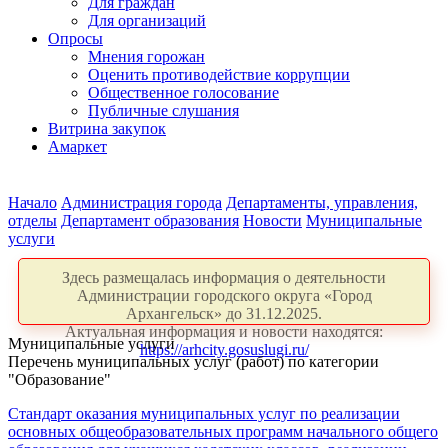
Для граждан
Для организаций
Опросы
Мнения горожан
Оценить противодействие коррупции
Общественное голосование
Публичные слушания
Витрина закупок
Амаркет
Начало
Администрация города
Департаменты, управления,
отделы
Департамент образования
Новости
Муниципальные
услуги
Здесь размещалась информация о деятельности
Администрации городского округа «Город
Архангельск» до 31.12.2025.
Актуальная информация и новости находятся:
Муниципальные услуги
https://arhcity.gosuslugi.ru/
Перечень муниципальных услуг (работ) по категории
"Образование"
Стандарт оказания муниципальных услуг по реализации
основных общеобразовательных программ начального общего