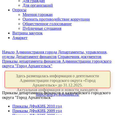
Для граждан
Для организаций
Опросы
Мнения горожан
Оценить противодействие коррупции
Общественное голосование
Публичные слушания
Витрина закупок
Амаркет
Начало
Администрация города
Департаменты, управления,
отделы
Департамент финансов
Справочник документов
Приказы департамента финансов Администрации городского
округа "Город Архангельск"
Здесь размещалась информация о деятельности
Администрации городского округа «Город
Архангельск» до 31.12.2025.
Актуальная информация и новости находятся:
Приказы департамента финансов и казначейского городского
https://arhcity.gosuslugi.ru/
округа "Город Архангельск"
Приказы ДФиКИБ 2010 год
Приказы ДФиКИБ 2009 год