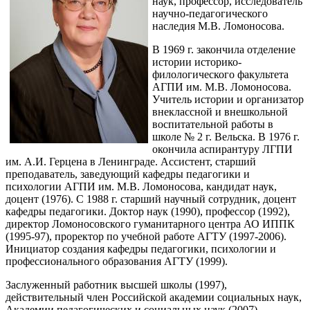
наук, профессор, исследователь
научно-педагогического
наследия М.В. Ломоносова.
В 1969 г. закончила отделение
истории историко-
филологического факультета
АГПИ им. М.В. Ломоносова.
Учитель истории и организатор
внеклассной и внешкольной
воспитательной работы в
школе № 2 г. Вельска. В 1976 г.
окончила аспирантуру ЛГПИ
им. А.И. Герцена в Ленинграде. Ассистент, старший
преподаватель, заведующий кафедры педагогики и
психологии АГПИ им. М.В. Ломоносова, кандидат наук,
доцент (1976). С 1988 г. старший научный сотрудник, доцент
кафедры педагогики. Доктор наук (1990), профессор (1992),
директор Ломоносовского гуманитарного центра АО ИППК
(1995-97), проректор по учебной работе АГТУ (1997-2006).
Инициатор создания кафедры педагогики, психологии и
профессионального образования АГТУ (1999).
Заслуженный работник высшей школы (1997),
действительный член Российской академии социальных наук,
Академии педагогических и социальных наук (2007).