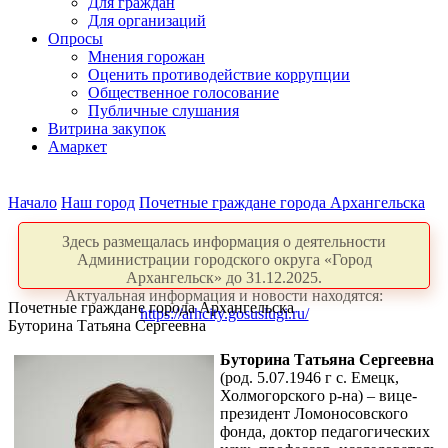
Для граждан
Для организаций
Опросы
Мнения горожан
Оценить противодействие коррупции
Общественное голосование
Публичные слушания
Витрина закупок
Амаркет
Начало
Наш город
Почетные граждане города Архангельска
Здесь размещалась информация о деятельности
Администрации городского округа «Город
Архангельск» до 31.12.2025.
Актуальная информация и новости находятся:
Почетные граждане города Архангельска
https://arhcity.gosuslugi.ru/
Буторина Татьяна Сергеевна
Буторина Татьяна Сергеевна
(род. 5.07.1946 г с. Емецк,
Холмогорского р-на) – вице-
президент Ломоносовского
фонда, доктор педагогических