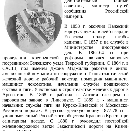
действительный тайный
советник, министр путей
сообщения Российской
империи.
В 1853 г. окончил Пажеский
корпус. Служил в лейб-гвардии
Егерском полку, штабс-
капитан. С 1857 г. на службе в
Министерстве иностранных
дел. В 1862-64 гг. при
проведении крестьянской реформы являлся мировым
посредником Бежецкого уезда Тверской губернии. С 1864 г. в
САСШ, под именем Джона Мэджилла работал в англо-
американской компании по сооружению Трансатлантической
железной дороги: рабочий, кочегар, помощник машиниста,
машинист локомотива, начальник службы подвижного
состава и тяги. Участвовал в строительстве железных дорог в
Аргентине. В 1868 г. работал в Англии слесарем на
паровозном заводе в Ливерпуле. С 1869 г. - машинист,
начальник службы тяги на Курско-Киевской и Московско-
Рязанской дорогах. В русско-турецкую войну 1877-78 гг. -
уполномоченный Российского общества Красного Креста при
санитарном поезде. С 1880 г. руководил постройкой
железнодорожной ветки Закаспийской дороги на Кизил-