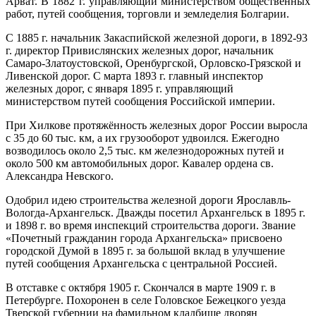
Арват. В 1882 г. управляющий министерством общественных
работ, путей сообщения, торговли и земледелия Болгарии.
С 1885 г. начальник Закаспийской железной дороги, в 1892-93
г. директор Привислянских железных дорог, начальник
Самаро-Златоустовской, Оренбургской, Орловско-Грязской и
Ливенской дорог. С марта 1893 г. главный инспектор
железных дорог, с января 1895 г. управляющий
министерством путей сообщения Российской империи.
При Хилкове протяжённость железных дорог России выросла
с 35 до 60 тыс. км, а их грузооборот удвоился. Ежегодно
возводилось около 2,5 тыс. км железнодорожных путей и
около 500 км автомобильных дорог. Кавалер ордена св.
Александра Невского.
Одобрил идею строительства железной дороги Ярославль-
Вологда-Архангельск. Дважды посетил Архангельск в 1895 г.
и 1898 г. во время инспекций строительства дороги. Звание
«Почетный гражданин города Архангельска» присвоено
городской Думой в 1895 г. за большой вклад в улучшение
путей сообщения Архангельска с центральной Россией.
В отставке с октября 1905 г. Скончался в марте 1909 г. в
Петербурге. Похоронен в селе Головское Бежецкого уезда
Тверской губернии на фамильном кладбище дворян