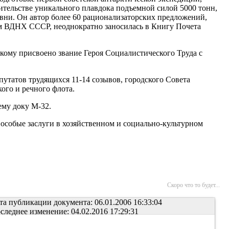
оительстве уникального плавдока подъемной силой 5000 тонн,
евни. Он автор более 60 рационализаторских предложений,
ом ВДНХ СССР, неоднократно заносилась в Книгу Почета
ому присвоено звание Героя Социалистического Труда с
путатов трудящихся 11-14 созывов, городского Совета
ого и речного флота.
ему доку М-32.
особые заслуги в хозяйственном и социально-культурном
Скоро что то будет...
та публикации документа: 06.01.2006 16:33:04
следнее изменение: 04.02.2016 17:29:31