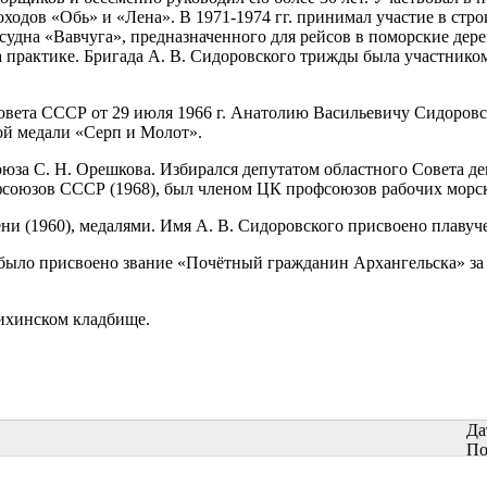
ходов «Обь» и «Лена». В 1971-1974 гг. принимал участие в стр
 судна «Вавчуга», предназначенного для рейсов в поморские дер
а практике. Бригада А. В. Сидоровского трижды была участник
вета СССР от 29 июля 1966 г. Анатолию Васильевичу Сидоровск
ой медали «Серп и Молот».
юза С. Н. Орешкова. Избирался депутатом областного Совета де
офсоюзов СССР (1968), был членом ЦК профсоюзов рабочих морск
ни (1960), медалями. Имя А. В. Сидоровского присвоено плавуч
 было присвоено звание «Почётный гражданин Архангельска» за 
вихинском кладбище.
Да
По