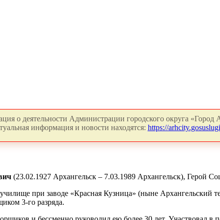
ция о деятельности Администрации городского округа «Город А
туальная информация и новости находятся:
https://arhcity.gosuslugi
евич
(23.02.1927 Архангельск – 7.03.1989 Архангельск), Герой С
е училище при заводе «Красная Кузница» (ныне Архангельский т
иком 3-го разряда.
сборщиков и бессменно руководил ею более 30 лет. Участвовал в 