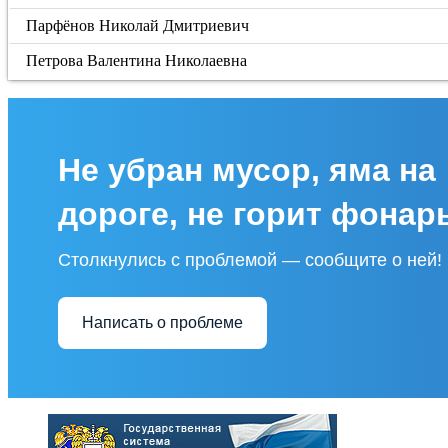
Парфёнов Николай Дмитриевич
Петрова Валентина Николаевна
Не убран мусор, яма на
дороге, не горит фонар
Столкнулись с проблемой — сообщите о ней!
Написать о проблеме