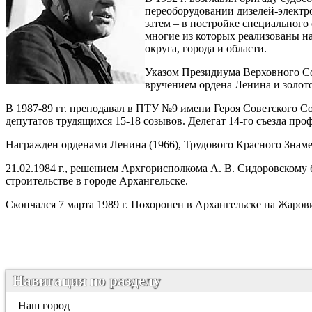
переоборудовании дизелей-электро
затем – в постройке специального
многие из которых реализованы н
округа, города и области.
Указом Президиума Верховного Со
вручением ордена Ленина и золот
В 1987-89 гг. преподавал в ПТУ №9 имени Героя Советского Со
депутатов трудящихся 15-18 созывов. Делегат 14-го съезда пр
Награжден орденами Ленина (1966), Трудового Красного Знаме
21.02.1984 г., решением Архгорисполкома А. В. Сидоровскому
строительстве в городе Архангельске.
Скончался 7 марта 1989 г. Похоронен в Архангельске на Жаро
Навигация по разделу
Наш город