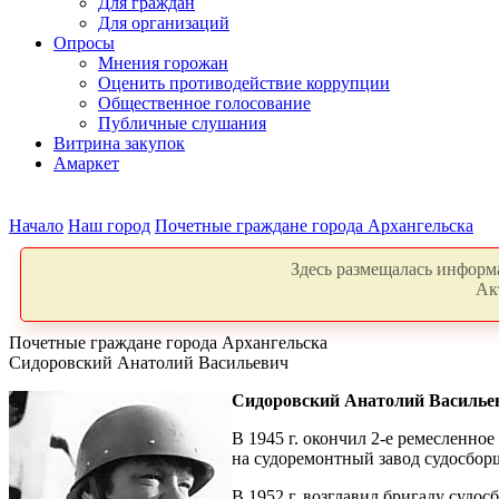
Для граждан
Для организаций
Опросы
Мнения горожан
Оценить противодействие коррупции
Общественное голосование
Публичные слушания
Витрина закупок
Амаркет
Начало
Наш город
Почетные граждане города Архангельска
Здесь размещалась информа
Ак
Почетные граждане города Архангельска
Сидоровский Анатолий Васильевич
Сидоровский Анатолий Василь
В 1945 г. окончил 2-е ремесленно
на судоремонтный завод судосборщ
В 1952 г. возглавил бригаду судо