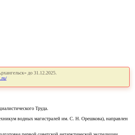
рхангельск» до 31.12.2025.
.ru/
оциалистического Труда.
ехникум водных магистралей им. С. Н. Орешкова), направлен
подготовке первой советской антарктической экспедиции,