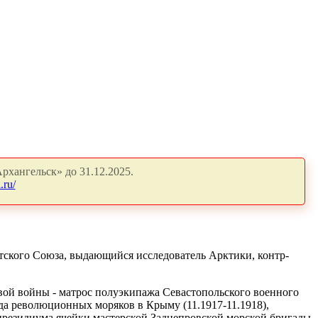
рхангельск» до 31.12.2025.
.ru/
ветского Союза, выдающийся исследователь Арктики, контр-
ровой войны - матрос полуэкипажа Севастопольского военного
яда революционных моряков в Крыму (11.1917-11.1918),
 президиума ячейки мастерской Заднепровской морской бригады