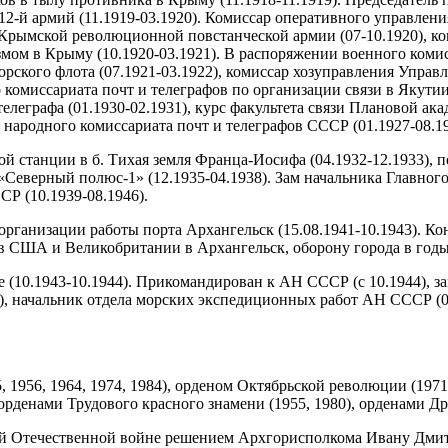
 12-й армий (11.1919-03.1920). Комиссар оперативного управле
 Крымской революционной повстанческой армии (07-10.1920), ко
змом в Крыму (10.1920-03.1921). В распоряжении военного ком
рского флота (07.1921-03.1922), комиссар хозуправления Управле
 комиссариата почт и телеграфов по организации связи в Якутии
леграфа (01.1930-02.1931), курс факультета связи Плановой ака
ародного комиссариата почт и телеграфов СССР (01.1927-08.1931
й станции в б. Тихая земля Франца-Иосифа (04.1932-12.1933), п
еверный полюс-1» (12.1935-04.1938). Зам начальника Главного 
 (10.1939-08.1946).
ганизации работы порта Архангельск (15.08.1941-10.1943). Кон
ртов США и Великобритании в Архангельск, оборону города в го
(10.1943-10.1944). Прикомандирован к АН СССР (с 10.1944), зам
), начальник отдела морских экспедиционных работ АН СССР (08
, 1956, 1964, 1974, 1984), орденом Октябрьской революции (1971
2 орденами Трудового красного знамени (1955, 1980), орденами Д
икой Отечественной войне решением Архгорисполкома Ивану Дм