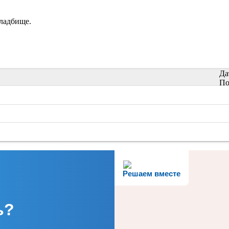
кладбище.
Да
По
Решаем вместе
ь?