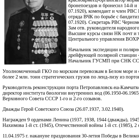
бронепоездов и бронесил 14-й и
07.1920), комендант и член РВС
отряда ВЧК по борьбе с бандити
07.1920). Секретарь РВС Черномо
Зам отв. руководителя народного
Высшие курсы связи НК почт и те
Центрального управления ВОХР н
Начальник экспедиции и полярно
дрейфующей полярной станции «С
Начальник ГУСМП при СНК СССР
Уполномоченный ГКО по морским перевозкам в Белом море и ор
более 2 млн. тонн стратегических грузов по ленд-лизу из по
Руководитель реконструкции порта Петропавловск-на-Камчатке 
директор института биологии внутренних вод (06.1950-06.1965
Верховного Совета СССР 1-го и 2-го созывов.
Дважды Герой Советского Союза (26.07.1937, 3.02.1940).
Награжден 9 орденами Ленина (1937, 1938, 1944 (дважды), 1945
Нахимова 1-й ст. (1945), Отечественной войны 1-й ст. (1985), 
11.04.1975 г. накануне празднования 30-летия Победы в Вел