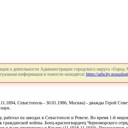
ция о деятельности Администрации городского округа «Город А
туальная информация и новости находятся:
https://arhcity.gosuslugi
.11.1894, Севастополь - 30.01.1986, Москва) - дважды Герой Со
 наук.
у, работал на заводах в Севастополе и Ревеле. Во время 1-й ми
ник гражданской войны. Боец-красногвардеец Черноморского отр
ов в тылу противника в Крыму (11.1918-11.1919). Председатель