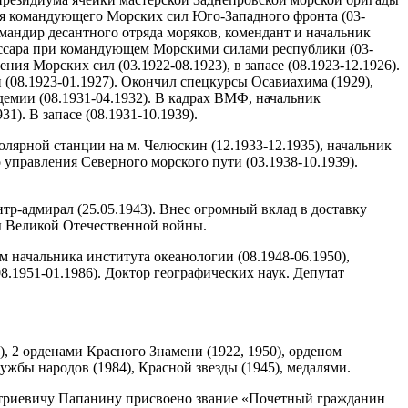
ния командующего Морских сил Юго-Западного фронта (03-
мандир десантного отряда моряков, комендант и начальник
иссара при командующем Морскими силами республики (03-
ния Морских сил (03.1922-08.1923), в запасе (08.1923-12.1926).
 (08.1923-01.1927). Окончил спецкурсы Осавиахима (1929),
демии (08.1931-04.1932). В кадрах ВМФ, начальник
). В запасе (08.1931-10.1939).
олярной станции на м. Челюскин (12.1933-12.1935), начальник
управления Северного морского пути (03.1938-10.1939).
тр-адмирал (25.05.1943). Внес огромный вклад в доставку
ды Великой Отечественной войны.
 начальника института океанологии (08.1948-06.1950),
.1951-01.1986). Доктор географических наук. Депутат
), 2 орденами Красного Знамени (1922, 1950), орденом
ружбы народов (1984), Красной звезды (1945), медалями.
итриевичу Папанину присвоено звание «Почетный гражданин