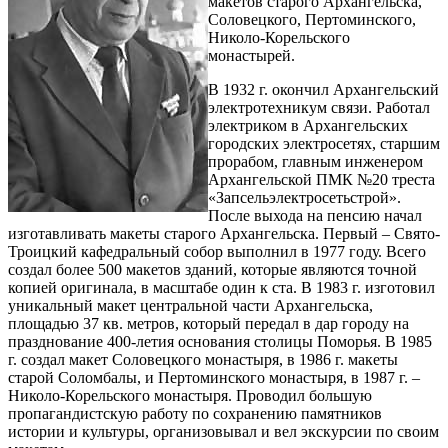
макетов старого Архангельска,
Соловецкого, Пертоминского,
Николо-Корельского
монастырей.
В 1932 г. окончил Архангельский
электротехникум связи. Работал
электриком в Архангельских
городских электросетях, старшим
прорабом, главным инженером
Архангельской ПМК №20 треста
«Запсельэлектросетьстрой».
После выхода на пенсию начал
изготавливать макеты старого Архангельска. Первый – Свято-
Троицкий кафедральный собор выполнил в 1977 году. Всего
создал более 500 макетов зданий, которые являются точной
копией оригинала, в масштабе один к ста. В 1983 г. изготовил
уникальный макет центральной части Архангельска,
площадью 37 кв. метров, который передал в дар городу на
празднование 400-летия основания столицы Поморья. В 1985
г. создал макет Соловецкого монастыря, в 1986 г. макеты
старой Соломбалы, и Пертоминского монастыря, в 1987 г. –
Николо-Корельского монастыря. Проводил большую
пропагандистскую работу по сохранению памятников
истории и культуры, организовывал и вел экскурсии по своим