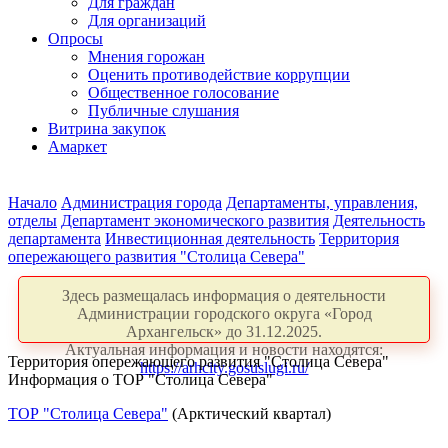
Для граждан
Для организаций
Опросы
Мнения горожан
Оценить противодействие коррупции
Общественное голосование
Публичные слушания
Витрина закупок
Амаркет
Начало
Администрация города
Департаменты, управления,
отделы
Департамент экономического развития
Деятельность
департамента
Инвестиционная деятельность
Территория
опережающего развития "Столица Севера"
Здесь размещалась информация о деятельности
Администрации городского округа «Город
Архангельск» до 31.12.2025.
Актуальная информация и новости находятся:
Территория опережающего развития "Столица Севера"
https://arhcity.gosuslugi.ru/
Информация о ТОР "Столица Севера"
ТОР "Столица Севера"
(Арктический квартал)