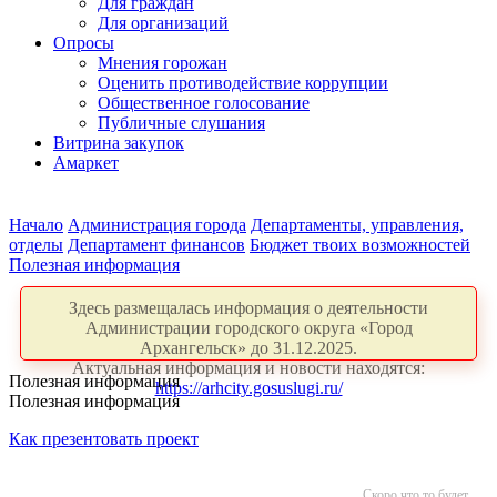
Для граждан
Для организаций
Опросы
Мнения горожан
Оценить противодействие коррупции
Общественное голосование
Публичные слушания
Витрина закупок
Амаркет
Начало
Администрация города
Департаменты, управления,
отделы
Департамент финансов
Бюджет твоих возможностей
Полезная информация
Здесь размещалась информация о деятельности
Администрации городского округа «Город
Архангельск» до 31.12.2025.
Актуальная информация и новости находятся:
Полезная информация
https://arhcity.gosuslugi.ru/
Полезная информация
Как презентовать проект
Скоро что то будет...