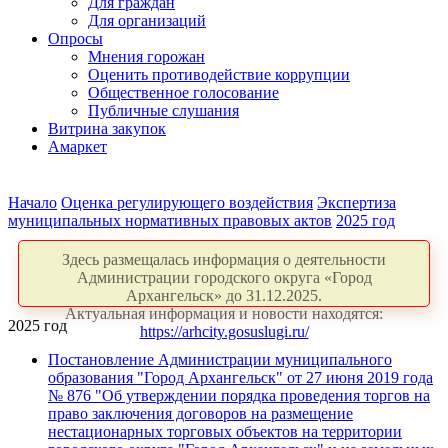
Для граждан
Для организаций
Опросы
Мнения горожан
Оценить противодействие коррупции
Общественное голосование
Публичные слушания
Витрина закупок
Амаркет
Начало
Оценка регулирующего воздействия
Экспертиза
муниципальных нормативных правовых актов
2025 год
Здесь размещалась информация о деятельности
Администрации городского округа «Город
Архангельск» до 31.12.2025.
Актуальная информация и новости находятся:
2025 год
https://arhcity.gosuslugi.ru/
Постановление Администрации муниципального
образования "Город Архангельск" от 27 июня 2019 года
№ 876 "Об утверждении порядка проведения торгов на
право заключения договоров на размещение
нестационарных торговых объектов на территории