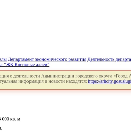
делы
Департамент экономического развития
Деятельность департ
т "ЖК Кленовые аллеи"
ция о деятельности Администрации городского округа «Город А
туальная информация и новости находятся:
https://arhcity.gosuslugi
 000 кв. м
м.