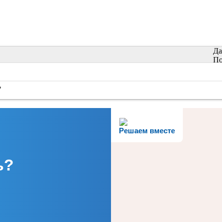
Да
По
"
Решаем вместе
ь?