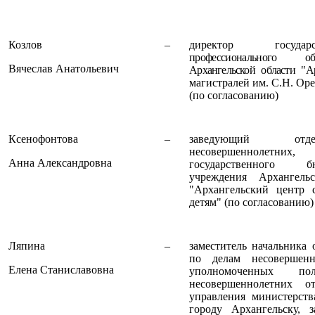
Козлов
–
директор государ
профессионального об
Вячеслав Анатольевич
Архангельской области "А
магистралей им. С.Н. Ор
(по согласованию)
Ксенофонтова
–
заведующий отде
несовершеннолетни
Анна Александровна
государственного б
учреждения Архангель
"Архангельский центр 
детям" (по согласованию)
Ляпина
–
заместитель начальника 
по делам несовершенн
Елена Станиславовна
уполномоченных 
несовершеннолетних о
управления министерст
городу Архангельску, з