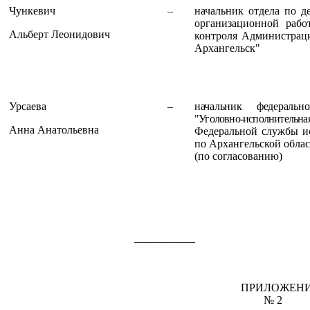
Чункевич
–
начальник отдела по д
организационной рабо
Альберт Леонидович
контроля Администраци
Архангельск"
Урсаева
–
начальник федеральн
"
Уголовно-исполнител
Анна Анатольевна
Федеральной службы и
по Архангельской обла
(по согласованию)
___________
ПРИЛОЖЕН
№ 2