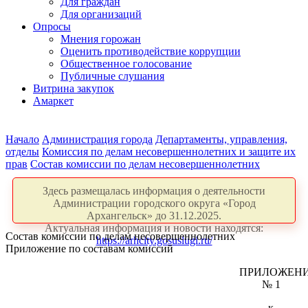
Для граждан
Для организаций
Опросы
Мнения горожан
Оценить противодействие коррупции
Общественное голосование
Публичные слушания
Витрина закупок
Амаркет
Начало
Администрация города
Департаменты, управления,
отделы
Комиссия по делам несовершеннолетних и защите их
прав
Состав комиссии по делам несовершеннолетних
Здесь размещалась информация о деятельности
Администрации городского округа «Город
Архангельск» до 31.12.2025.
Актуальная информация и новости находятся:
Состав комиссии по делам несовершеннолетних
https://arhcity.gosuslugi.ru/
Приложение по составам комиссий
ПРИЛОЖЕН
№ 1
к