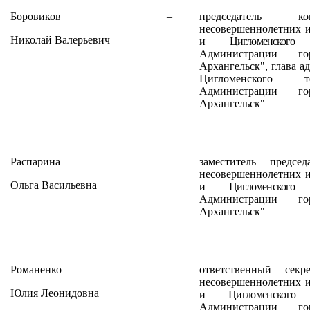
Боровиков
–
председатель
несовершеннолетних 
Николай Валерьевич
и Цигломенского т
Администрации го
Архангельск", глава а
Цигломенского т
Администрации го
Архангельск"
Распарина
–
заместитель предсе
несовершеннолетних 
Ольга Васильевна
и Цигломенского т
Администрации го
Архангельск"
Романенко
–
ответственный сек
несовершеннолетних 
Юлия Леонидовна
и Цигломенского т
Администрации го