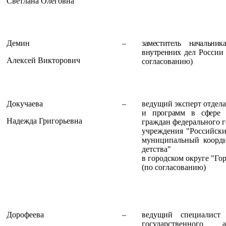
Светлана Олеговна
Демин
–
заместитель начальни
внутренних
дел России 
Алексей Викторович
согласованию)
Докучаева
–
ведущий эксперт отдела
и программ в сфере п
Надежда Григорьевна
граждан федерального 
учреждения "Российски
муниципальный коорди
детства"
в городском округе "Го
(по согласованию)
Дорофеева
–
ведущий специалист
государственного 