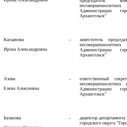
председатель 
несовершеннолет
Администрации гор
Архангельск"
Касьянова
–
заместитель предсе
несовершеннолет
Ирэна Александровна
Администрации гор
Архангельск"
Азова
–
ответственный секр
несовершеннолет
Елена Алексеевна
Администрации гор
Архангельск"
Базанова
–
директор департамента
городского округа "Гор