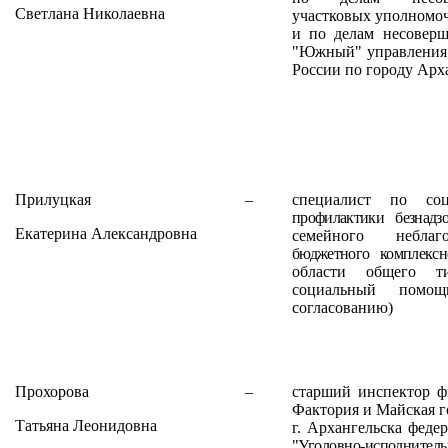
Светлана Николаевна
участковых уполномо
и по делам несовер
"Южный" управления 
России по городу Арх
Прилуцкая
–
специалист по соц
профилактики безнадз
Екатерина Александровна
семейного неблаго
бюджетного комплексн
области общего т
социальный помо
согласованию)
Прохорова
–
старший инспектор ф
Фактория и Майская г
Татьяна Леонидовна
г. Архангельска феде
"Уголовно-исполнител