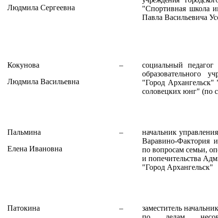
Людмила Сергеевна
"Спортивная школа и
Павла Васильевича Ус
Кокунова
–
социальный педагог
образовательного уч
Людмила Васильевна
"Город Архангельск" 
соловецких юнг" (по 
Пальмина
–
начальник управлени
Варавино-Фактория и
Елена Ивановна
по вопросам семьи, о
и попечительства Адм
"Город Архангельск"
Патокина
–
заместитель начальник
по делам несове