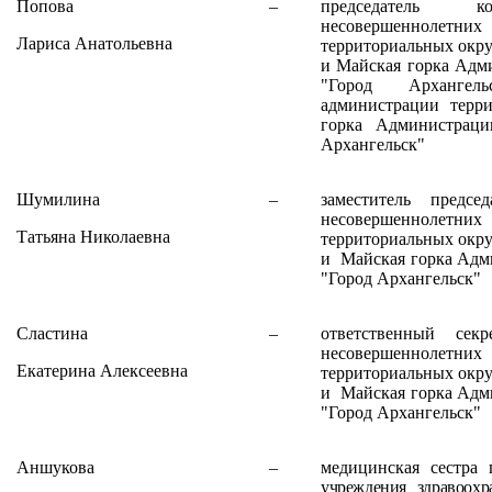
Попова
–
председатель
несовершенноле
Лариса Анатольевна
территориальных окр
и Майская горка Адм
"Город Архангель
администрации терри
горка
Администраци
Архангельск"
Шумилина
–
заместитель предс
несовершенноле
Татьяна Николаевна
территориальных окр
и Майская горка Адм
"Город Архангельск"
Сластина
–
ответственный сек
несовершенноле
Екатерина Алексеевна
территориальных окр
и Майская горка Адм
"Город Архангельск"
Аншукова
–
медицинская сестра 
учреждения здравоохр