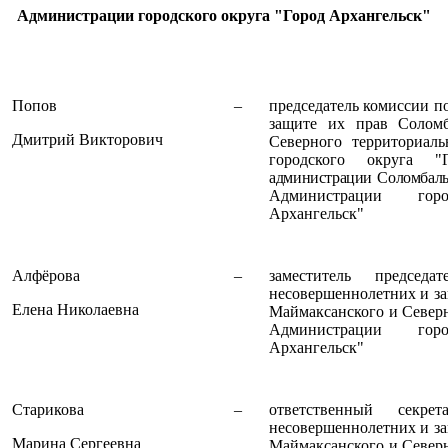
Администрации городского округа "Город Архангельск"
Попов
–
председатель комиссии п
защите их прав Соломб
Дмитрий Викторович
Северного территориал
городского округа "Г
администрации Соломбаль
Администрации гор
Архангельск"
Алфёрова
–
заместитель председ
несовершеннолетних и за
Елена Николаевна
Маймаксанского и Север
Администрации гор
Архангельск"
Старикова
–
ответственный секр
несовершеннолетних и за
Марина Сергеевна
Маймаксанского и Север