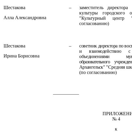
Шестакова
–
заместитель директора
культуры городского о
Алла Александровна
"Культурный центр
согласованию)
Шестакова
–
советник директора по во
и взаимодействию с
Ирина Борисовна
объединениями
муници
образовательного
учрежде
Архангельск"
"Средняя шк
(по согласованию)
___________
ПРИЛОЖЕН
№ 4
к