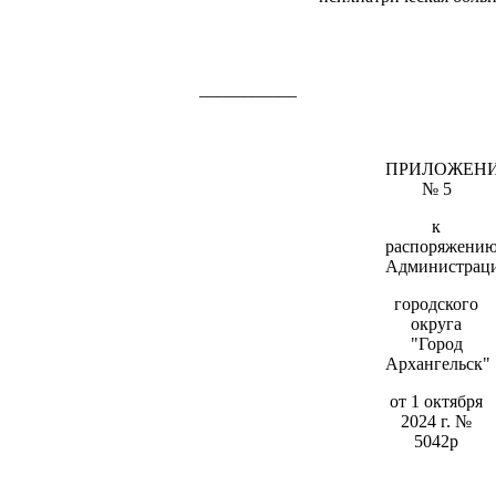
___________
ПРИЛОЖЕН
№ 5
к
распоряжени
Администрац
городского
округа
"Город
Архангельск"
от 1 октября
2024 г. №
5042р