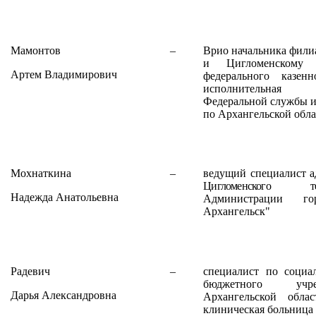
Мамонтов
–
Врио начальника фили
и Цигломенскому 
Артем Владимирович
федерального казен
исполнительная 
Федеральной службы и
по Архангельской обла
Мохнаткина
–
ведущий специалист
Цигломенского тер
Надежда Анатольевна
Администрации го
Архангельск"
Радевич
–
специалист по социал
бюджетного учре
Дарья Александровна
Архангельской облас
клиническая больница 