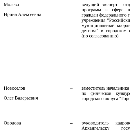
Молева
–
ведущий эксперт отд
программ в сфере па
Ирина Алексеевна
граждан федерального 
учреждения "Российски
муниципальный коорди
детства" в городском 
(по согласованию)
Новоселов
–
заместитель начальника
по физической культу
Олег Валерьевич
городского округа "Гор
Оводова
–
руководитель кадр
Архангельску госу