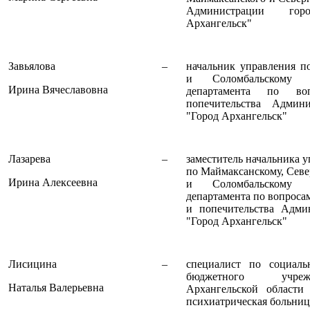
Администрации гор
Архангельск"
Завьялова
–
начальник управления п
и Соломбальскому т
Ирина Вячеславовна
департамента по в
попечительства Админи
"Город Архангельск"
Лазарева
–
заместитель начальника 
по Маймаксанскому, Сев
Ирина Алексеевна
и Соломбальскому т
департамента по вопроса
и попечительства Адми
"Город Архангельск"
Лисицина
–
специалист по социаль
бюджетного учреж
Наталья Валерьевна
Архангельской области
психиатрическая больниц