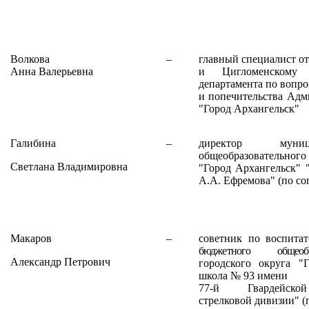
Волкова
–
главный специалист от
Анна Валерьевна
и Цигломенскому 
департамента по вопро
и попечительства Адм
"Город Архангельск"
Галибина
–
директор муниц
общеобразовательного 
Светлана Владимировна
"Город Архангельск"
А.А. Ефремова" (по со
Макаров
–
советник по воспита
бюджетного общеобра
Александр Петрович
городского округа "
школа № 93 имени
77-й Гвардейской
стрелковой дивизии" (