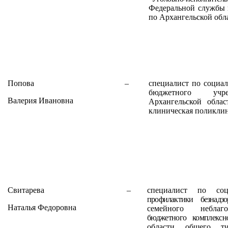
Федеральной службы 
по Архангельской обл
Попова
–
специалист по социал
бюджетного учре
Валерия Ивановна
Архангельской облас
клиническая поликлин
Свитарева
–
специалист по соц
профилактики безнадзо
Наталья Федоровна
семейного неблаго
бюджетного комплексн
области общего ти