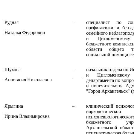
Рудная
–
специалист по соц
профилактики и безнад
Наталья Федоровна
семейного неблагопол
и Цигломенскому 
бюджетного комплексн
области общего т
социальной помощи сем
Шухова
–
начальник отдела по И
____
и Цигломенскому 
Анастасия Николаевна
департамента по вопро
и попечительства Адм
"Город Архангельск" (
Ярыгина
–
клинический психолог
наркологиче
Ирина Владимировна
психоневрологическог
бюджетного учре
Архангельской област
психиатрическая больн