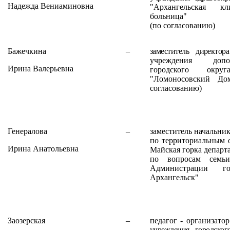
Надежда Вениаминовна
"Архангельская кл
больница"
(по согласованию)
Бажечкина
–
заместитель директо
учреждения допол
Ирина Валерьевна
городского окру
"Ломоносовский Дом
согласованию)
Генералова
–
заместитель начальни
по территориальным 
Ирина Анатольевна
Майская горка департ
по вопросам семьи
Администрации го
Архангельск"
Заозерская
–
педагог - организат
учреждения городско