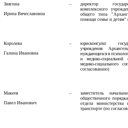
Звягина
–
директор государ
комплексного учрежде
Ирина Вячеславовна
общего типа "Арханг
помощи семье и детям" 
Королева
–
юрисконсульт госуд
учреждения Архангел
Галина Ивановна
нуждающихся в психолог
и медико-социальной
медико-социального с
согласованию)
Макеев
–
заместитель началь
общественного порядка
Павел Иванович
отдела министерства
транспорте (по согласо