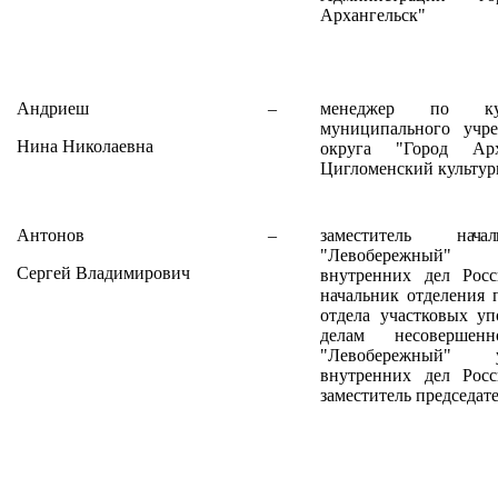
Архангельск"
Андриеш
–
менеджер по куль
муниципального учре
Нина Николаевна
округа "Город Арх
Цигломенский культур
Антонов
–
заместитель
нач
"Левобережный"
у
Сергей Владимирович
внутренних дел Росс
начальник отделения 
отдела участковых у
делам несовершен
"Левобережный" у
внутренних дел Росс
заместитель председат