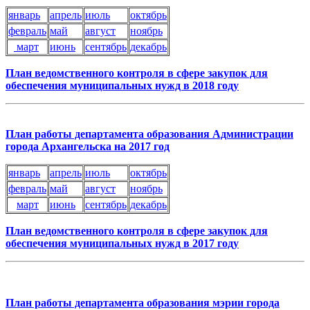
январь
апрель
июль
октябрь
февраль
май
август
ноябрь
март
июнь
сентябрь
декабрь
План ведомственного контроля в сфере закупок для
обеспечения муниципальных нужд в 2018 году
План работы департамента образования Администрации
города Архангельска на 2017 год
январь
апрель
июль
октябрь
февраль
май
август
ноябрь
март
июнь
сентябрь
декабрь
План ведомственного контроля в сфере закупок для
обеспечения муниципальных нужд в 2017 году
План работы департамента образования мэрии города