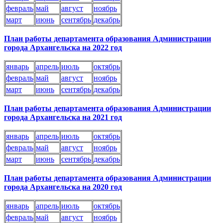
февраль
май
август
ноябрь
март
июнь
сентябрь
декабрь
План работы департамента образования Администрации
города Архангельска на 2022 год
январь
апрель
июль
октябрь
февраль
май
август
ноябрь
март
июнь
сентябрь
декабрь
План работы департамента образования Администрации
города Архангельска на 2021 год
январь
апрель
июль
октябрь
февраль
май
август
ноябрь
март
июнь
сентябрь
декабрь
План работы департамента образования Администрации
города Архангельска на 2020 год
январь
апрель
июль
октябрь
февраль
май
август
ноябрь