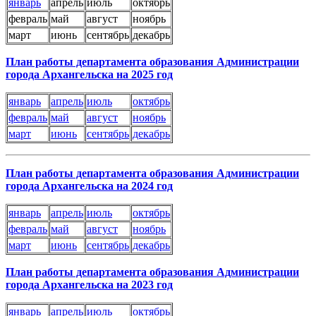
январь
апрель
июль
октябрь
февраль
май
август
ноябрь
март
июнь
сентябрь
декабрь
План работы департамента образования Администрации
города Архангельска на 2025 год
январь
апрель
июль
октябрь
февраль
май
август
ноябрь
март
июнь
сентябрь
декабрь
План работы департамента образования Администрации
города Архангельска на 2024 год
январь
апрель
июль
октябрь
февраль
май
август
ноябрь
март
июнь
сентябрь
декабрь
План работы департамента образования Администрации
города Архангельска на 2023 год
январь
апрель
июль
октябрь