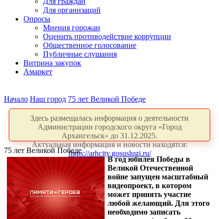
Для граждан
Для организаций
Опросы
Мнения горожан
Оценить противодействие коррупции
Общественное голосование
Публичные слушания
Витрина закупок
Амаркет
Начало
Наш город
75 лет Великой Победе
Здесь размещалась информация о деятельности
Администрации городского округа «Город
Архангельск» до 31.12.2025.
Актуальная информация и новости находятся:
75 лет Великой Победе
https://arhcity.gosuslugi.ru/
В год юбилея Победы в
Великой Отечественной
войне запущен масштабный
видеопроект, в котором
может принять участие
любой желающий. Для этого
необходимо записать