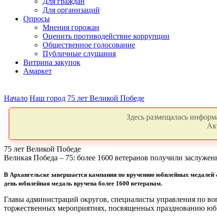
Для граждан
Для организаций
Опросы
Мнения горожан
Оценить противодействие коррупции
Общественное голосование
Публичные слушания
Витрина закупок
Амаркет
Начало
Наш город
75 лет Великой Победе
Здесь размещалась информа
Ак
75 лет Великой Победе
Великая Победа – 75: более 1600 ветеранов получили заслуже
В Архангельске завершается кампания по вручению юбилейных медалей «
день юбилейная медаль вручена более 1600 ветеранам.
Главы администраций округов, специалисты управления по воп
торжественных мероприятиях, посвященных празднованию юби