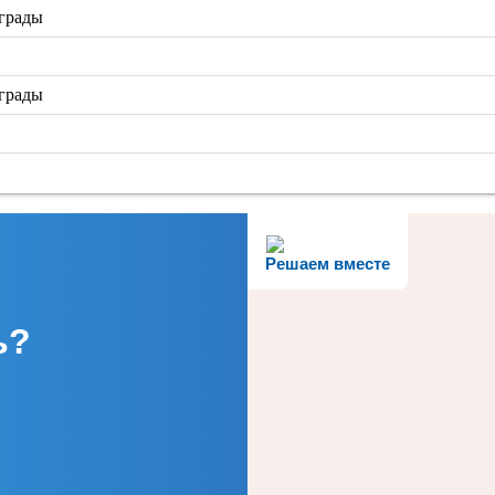
аграды
аграды
Решаем вместе
ь?