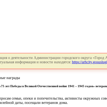
ция о деятельности Администрации городского округа «Город А
туальная информация и новости находятся:
https://arhcity.gosuslugi
нные награды
75 лет Победы в Великой Отечественной войне 1941 – 1945 годов» ветера
росам семьи, опеки и попечительства, активисты окружных сов
лейной даты, посещали ветеранов дома.