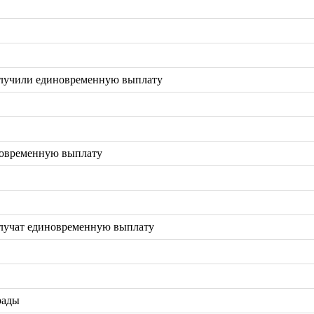
олучили единовременную выплату
новременную выплату
олучат единовременную выплату
рады