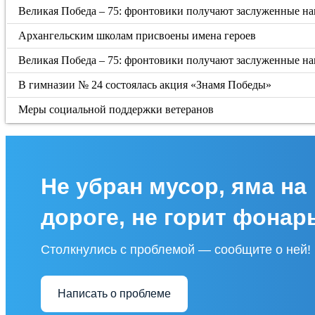
Великая Победа – 75: фронтовики получают заслуженные н
Архангельским школам присвоены имена героев
Великая Победа – 75: фронтовики получают заслуженные н
В гимназии № 24 состоялась акция «Знамя Победы»
Меры социальной поддержки ветеранов
Не убран мусор, яма на
дороге, не горит фонар
Столкнулись с проблемой — сообщите о ней!
Написать о проблеме