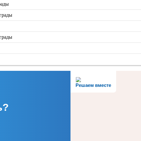
рады
аграды
аграды
Решаем вместе
ь?