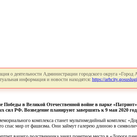
ция о деятельности Администрации городского округа «Город А
туальная информация и новости находятся:
https://arhcity.gosuslugi
не Победы в Великой Отечественной войне в парке «Патриот»
 сил РФ. Возведение планируют завершить к 9 мая 2020 года
-мемориального комплекса станет мультимедийный комплекс «Дор
то спас мир от фашизма. Они зай­мут галерею длиною в символи
ортрет вашего родственника занял почетное место в «Дороге па