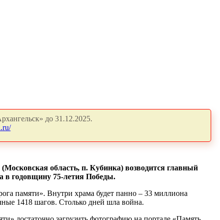
рхангельск» до 31.12.2025.
.ru/
 (Московская область, п. Кубинка) возводится главный
 в годовщину 75-­летия Победы.
ога памяти». Внутри храма будет панно – 33 миллиона
чные 1418 шагов. Столько дней шла война.
мяти» достаточно загрузить фотографию на портале «Память