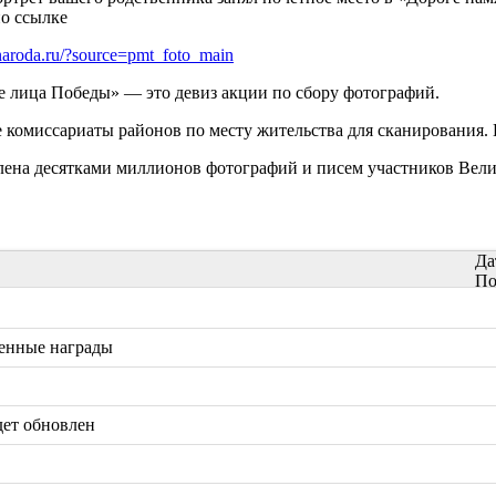
по ссылке
-naroda.ru/?source=pmt_foto_main
 лица Победы» — это девиз акции по сбору фотографий.
 комиссариаты районов по месту жительства для сканирования.
лена десятками миллионов фотографий и писем участников Вел
Да
По
женные награды
дет обновлен