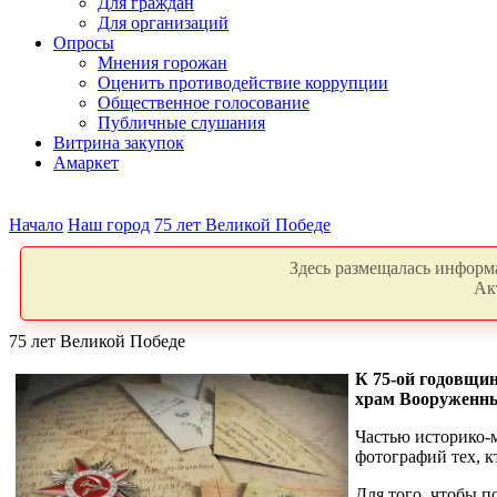
Для граждан
Для организаций
Опросы
Мнения горожан
Оценить противодействие коррупции
Общественное голосование
Публичные слушания
Витрина закупок
Амаркет
Начало
Наш город
75 лет Великой Победе
Здесь размещалась информа
Ак
75 лет Великой Победе
К 75­-ой годовщи
храм Вооруженных
Частью историко­
фотографий тех, к
Для того, чтобы п