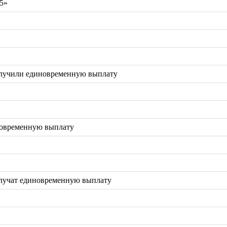
5»
олучили единовременную выплату
новременную выплату
олучат единовременную выплату