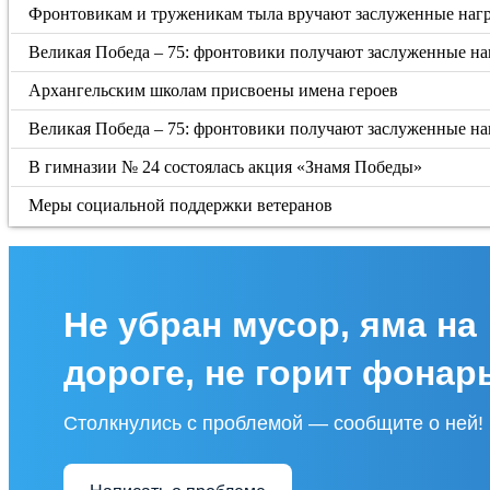
Фронтовикам и труженикам тыла вручают заслуженные наг
Великая Победа – 75: фронтовики получают заслуженные н
Архангельским школам присвоены имена героев
Великая Победа – 75: фронтовики получают заслуженные н
В гимназии № 24 состоялась акция «Знамя Победы»
Меры социальной поддержки ветеранов
Не убран мусор, яма на
дороге, не горит фонар
Столкнулись с проблемой — сообщите о ней!