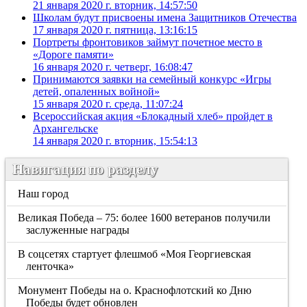
21 января 2020 г. вторник, 14:57:50
Школам будут присвоены имена Защитников Отечества
17 января 2020 г. пятница, 13:16:15
Портреты фронтовиков займут почетное место в
«Дороге памяти»
16 января 2020 г. четверг, 16:08:47
Принимаются заявки на семейный конкурс «Игры
детей, опаленных войной»
15 января 2020 г. среда, 11:07:24
Всероссийская акция «Блокадный хлеб» пройдет в
Архангельске
14 января 2020 г. вторник, 15:54:13
Навигация по разделу
Наш город
Великая Победа – 75: более 1600 ветеранов получили
заслуженные награды
В соцсетях стартует флешмоб «Моя Георгиевская
ленточка»
Монумент Победы на о. Краснофлотский ко Дню
Победы будет обновлен