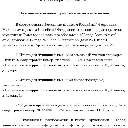
от 23 сентября 2025 г. № 4520р
Об изъятии земельного участка и жилого помещения
В соответствии с Земельным кодексом Российской Федерации,
Жилищным кодексом Российской Федерации, на основании распоряжения
заместителя Главы муниципального образования "Город Архангельск"
от 21 декабря 2017 года № 3966р "О признании дома № 1, корп.1
по ул.Куйбышева в г.Архангельске аварийным и подлежащим сносу":
1. Изъять для муниципальных нужд земельный участок площадью
1 658 кв. м (кадастровый номер 29:22:090111:750), расположенный
в Цигломенском территориальном округе г. Архангельска по ул. Куйбышева,
д. 1, корп. 1.
2. Изъять для муниципальных нужд жилое помещение,
расположенное
в Цигломенском территориальном округе г. Архангельска по ул. Куйбышева,
д. 1, корп. 1:
7/17 доли в праве общей долевой собственности на квартиру № 2
(кадастровый номер 29:22:090111:496) общей площадью 116,8 кв. м.
3. О
публиковать распоряжение в газете "Архангельск – Город
воинской славы" и на официальном информационном интернет-портале