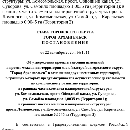
структуры: ул. Комсомольская, просп. Обводный канал, ул.
Суворова, ул. Самойло площадью 1,0035 га (Территория 1); в
границах части элемента планировочной структуры: просп.
Ломоносова, ул. Комсомольская, ул. Самойло, ул. Карельская
площадью 0,9045 га (Территория 2)
ГЛАВА ГОРОДСКОГО ОКРУГА
"ГОРОД АРХАНГЕЛЬСК"
П О С Т А Н О В Л Е Н И Е
от 22 сентября 2025 г. № 1511
Об утверждении проекта внесения изменений
в проект межевания территории жилой застройки городского округа
"Город Архангельск" в отношении двух несмежных территорий,
в границах которых предусматривается осуществление деятельности
по комплексному развитию территории:
в границах части элемента планировочной структуры:
ул. Комсомольская, просп. Обводный канал, ул. Суворова,
ул. Самойло площадью 1,0035 га (Территория 1);
в границах части элемента планировочной структуры:
просп. Ломоносова, ул. Комсомольская, ул. Самойло, ул. Карельская
площадью 0,9045 га (Территория 2)
В соответствии с Градостроительным кодексом Российской
Федерации,