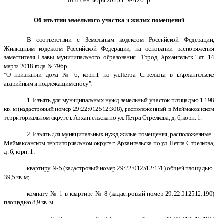
от 8 сентября 2025 г. № 4261р
Об изъятии земельного участка и жилых помещений
В соответствии с Земельным кодексом Российской Федерации,
Жилищным кодексом Российской Федерации, на основании распоряжения
заместителя Главы муниципального образования "Город Архангельск" от 14
марта 2018 года № 796р
"О признании дома № 6, корп.1 по ул.Петра Стрелкова в г.Архангельске
аварийным и подлежащим сносу":
1. Изъять для муниципальных нужд земельный участок площадью 1 198
кв. м (кадастровый номер 29:22:012512:308), расположенный в Маймаксанском
территориальном округе г. Архангельска по ул. Петра Стрелкова, д. 6, корп. 1.
2. Изъять для муниципальных нужд жилые помещения, расположенные
Маймаксанском территориальном округе г. Архангельска по ул. Петра Стрелкова,
д. 6, корп. 1:
квартиру № 5 (кадастровый номер 29:22:012512:178) общей площадью
39,5 кв. м;
комнату № 1 в квартире № 8 (кадастровый номер 29:22:012512:190)
площадью 8,9 кв. м;