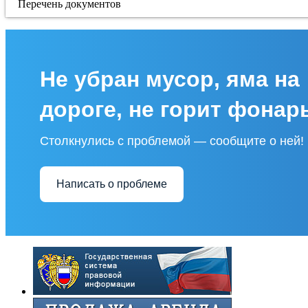
Перечень документов
Не убран мусор, яма на
дороге, не горит фонар
Столкнулись с проблемой — сообщите о ней!
Написать о проблеме