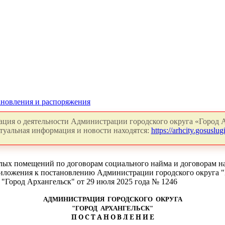
новления и распоряжения
ция о деятельности Администрации городского округа «Город А
туальная информация и новости находятся:
https://arhcity.gosuslugi
илых помещений по договорам социального найма и договорам 
иложения к постановлению Администрации городского округа "Г
"Город Архангельск" от 29 июля 2025 года № 1246
АДМИНИСТРАЦИЯ ГОРОДСКОГО ОКРУГА
"ГОРОД АРХАНГЕЛЬСК"
П О С Т А Н О В Л Е Н И Е