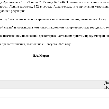
род Архангельск" от 29 июля 2025 года № 1246 "О плате за содержание жил
росп. Ленинградскому, 352 в городе Архангельске и о признании утративш
дующей редакции:
го опубликования и распространяется на правоотношения, возникшие с 1 август
ской славы" и на официальном информационном интернет-портале городского ок
а, за исключением положений, для которых настоящим пунктом предусмотрен ино
 правоотношения, возникшие с 1 августа 2025 года.
орев
Да
По