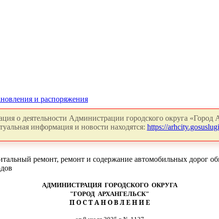
новления и распоряжения
ция о деятельности Администрации городского округа «Город А
туальная информация и новости находятся:
https://arhcity.gosuslugi
тальный ремонт, ремонт и содержание автомобильных дорог общ
одов
АДМИНИСТРАЦИЯ ГОРОДСКОГО ОКРУГА
"ГОРОД АРХАНГЕЛЬСК"
П О С Т А Н О В Л Е Н И Е