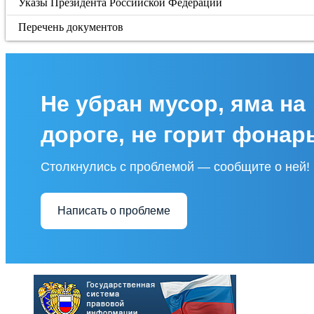
Указы Президента Российской Федерации
Перечень документов
Не убран мусор, яма на
дороге, не горит фонар
Столкнулись с проблемой — сообщите о ней!
Написать о проблеме