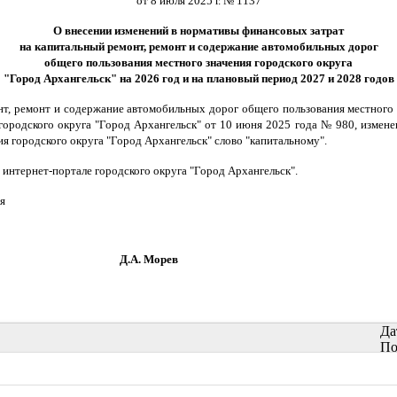
от 8 июля 2025 г. № 1137
О внесении изменений в нормативы финансовых затрат
на капитальный ремонт, ремонт и содержание автомобильных дорог
общего пользования местного значения городского округа
"Город Архангельск" на 2026 год и на плановый период 2027 и 2028 годов
 ремонт и содержание автомобильных дорог общего пользования местного зн
ородского округа "Город Архангельск" от 10 июня 2025 года № 980, измене
я городского округа "Город Архангельск" слово "капитальному".
нтернет-портале городского округа "Город Архангельск".
я
орев
Да
По