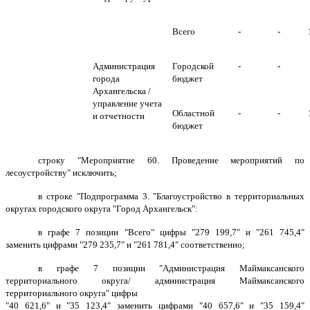
Всего
-
-
Администрация
Городской
-
-
города
бюджет
Архангельска /
управление учета
Областной
-
-
и отчетности
бюджет
строку "Мероприятие 60. Проведение мероприятий по
лесоустройству" исключить;
в строке "Подпрограмма 3. "Благоустройство в территориальных
округах городского округа "Город Архангельск":
в графе 7 позиции "Всего" цифры "279 199,7" и "261 745,4"
заменить цифрами "279 235,7" и "261 781,4" соответственно;
в графе 7 позиции "Администрация Маймаксанского
территориального округа/ администрация Маймаксанского
территориального округа" цифры
"40 621,6" и "35 123,4" заменить цифрами "40 657,6" и "35 159,4"