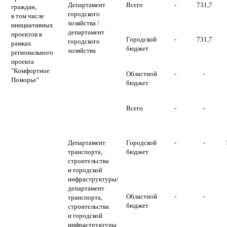
Департамент
Всего
-
731,7
граждан,
городского
в том числе
хозяйства /
инициативных
департамент
проектов в
Городской
-
731,7
городского
рамках
бюджет
хозяйства
регионального
проекта
"Комфортное
Областной
-
-
Поморье"
бюджет
Всего
-
-
Департамент
Городской
-
-
транспорта,
бюджет
строительства
и городской
инфраструктуры/
департамент
Областной
-
-
транспорта,
бюджет
строительства
и городской
инфраструктуры