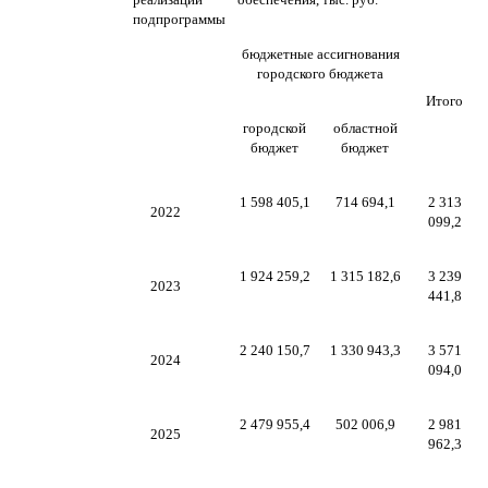
подпрограммы
бюджетные ассигнования
городского бюджета
Итого
городской
областной
бюджет
бюджет
1 598 405,1
714 694,1
2 313
2022
099,2
1 924 259,2
1 315 182,6
3 239
2023
441,8
2 240 150,7
1 330 943,3
3 571
2024
094,0
2 479 955,4
502 006,9
2 981
2025
962,3