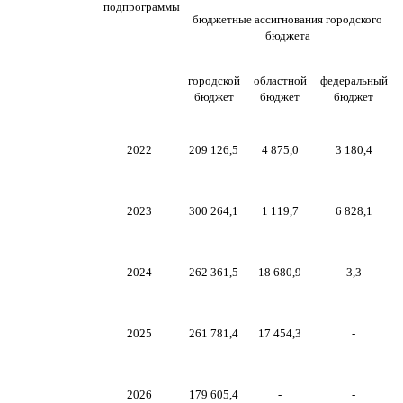
подпрограммы
бюджетные ассигнования городского
бюджета
городской
областной
федеральный
бюджет
бюджет
бюджет
2022
209 126,5
4 875,0
3 180,4
2023
300 264,1
1 119,7
6 828,1
2024
262 361,5
18 680,9
3,3
2025
261 781,4
17 454,3
-
2026
179 605,4
-
-