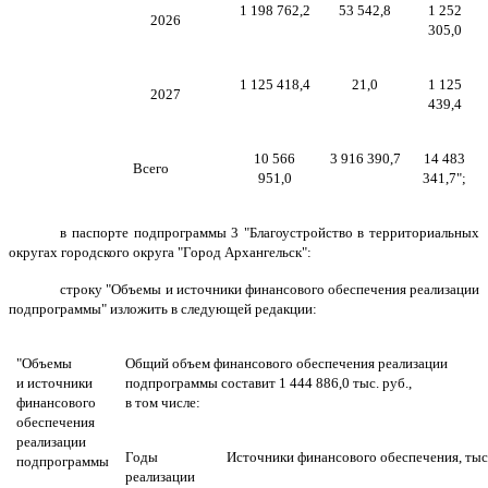
1 198 762,2
53 542,8
1 252
2026
305,0
1 125 418,4
21,0
1 125
2027
439,4
10 566
3 916 390,7
14 483
Всего
951,0
341,7";
в паспорте подпрограммы 3 "Благоустройство в территориальных
округах городского округа "Город Архангельск":
строку "Объемы и источники финансового обеспечения реализации
подпрограммы" изложить в следующей редакции:
"Объемы
Общий объем финансового обеспечения реализации
и источники
подпрограммы составит 1 444 886,0 тыс. руб.,
финансового
в том числе:
обеспечения
реализации
Годы
Источники финансового обеспечения, тыс.
подпрограммы
реализации