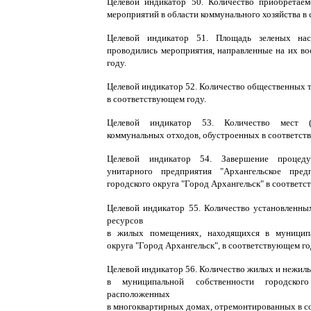
Целевой индикатор 50. Количество приобретаем
мероприятий в области коммунального хозяйства в
Целевой индикатор 51. Площадь зеленых на
проводились мероприятия, направленные на их во
году.
Целевой индикатор 52. Количество общественных 
в соответствующем году.
Целевой индикатор 53. Количество мест (
коммунальных отходов, обустроенных в соответст
Целевой индикатор 54. Завершение процеду
унитарного предприятия
"
Архангельское пред
городского округа
"
Город Архангельск
"
в соответс
Целевой индикатор 55. Количество установленн
ресурсов
в жилых помещениях, находящихся в муниципа
округа
"
Город Архангельск
",
в соответствующем го
Целевой индикатор 56. Количество жилых и нежил
в муниципальной собственности городского
расположенных
в многоквартирных домах, отремонтированных в с