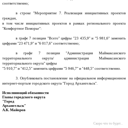
соответственно;
в строке "Мероприятие 7. Реализация инициативных проектов
граждан,
в том числе инициативных проектов в рамках регионального проекта
"Комфортное Поморье":
в графе 7 позиции "Всего" цифры "23 435,9" и "5 981,6" заменить
цифрами "23 471,9" и "6 017,6" соответственно;
в графе 7 позиции "Администрация Маймаксанского
территориального округа/ администрация Маймаксанского
территориального округа" цифры
"5 910,7" и "412,5" заменить цифрами "5 946,7" и "448,5" соответственно.
3. Опубликовать постановление на официальном информационном
интернет-портале городского округа "Город
Архангельск".
Исполняющий обязанности
Главы городского округа
"Город
Архангельск"
А.К. Майоров
Скоро что то будет...