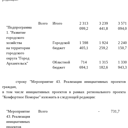
Всего
Итого
2 313
3 239
3 571
"Подпрограмма
099,2
441,8
094,0
1. "Развитие
городского
хозяйства
Городской
1 598
1 924
2 240
на территории
бюджет
405,1
259,2
150,7
городского
округа "Город
Областной
714
1 315
1 330
Архангельск"
бюджет
694,1
182,6
943,3
строку "Мероприятие 43. Реализация инициативных проектов
граждан,
в том числе инициативных проектов в рамках регионального проекта
"Комфортное Поморье" изложить в следующей редакции:
"Мероприятие
Всего
-
731,7
43. Реализация
инициативных
проектов