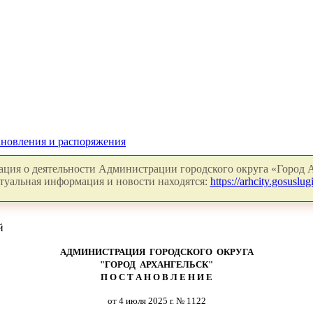
новления и распоряжения
ция о деятельности Администрации городского округа «Город А
туальная информация и новости находятся:
https://arhcity.gosuslugi
й
АДМИНИСТРАЦИЯ ГОРОДСКОГО ОКРУГА
"ГОРОД АРХАНГЕЛЬСК"
П О С Т А Н О В Л Е Н И Е
от 4 июля 2025 г. № 1122