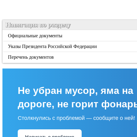
Навигация по разделу
Официальные документы
Указы Президента Российской Федерации
Перечень документов
Не убран мусор, яма на
дороге, не горит фонар
Столкнулись с проблемой — сообщите о ней!