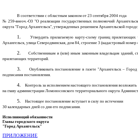
В соответствии с областным законом от 23 сентября 2004 года
№ 259-внеоч.-ОЗ "О реализации государственных полномочий Архангельско
округа "Город Архангельск", утвержденных решением Архангельской городс
1.
Утвердить прилагаемую карту-схему границ прилегающих т
Архангельск, улица Северодвинская, дом 84, строение 3 (кадастровый номер 
2.
Собственникам и (или) иным законным владельцам зданий, с
прилегающих территорий.
3.
Опубликовать постановление в газете "Архангельск – Горо
подписания постановления.
4.
Контроль за исполнением настоящего постановления возложить
на главу администрации Ломоносовского территориального округа Админист
5.
Настоящее постановление вступает в силу по истечении
30 календарных дней со дня его подписания.
Исполняющий обязанности
Главы городского округа
"Город Архангельск"
А.К. Ма
ПРИЛОЖЕНИЕ