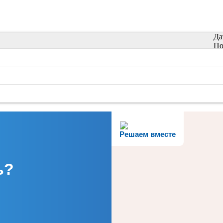
Да
По
Решаем вместе
ь?