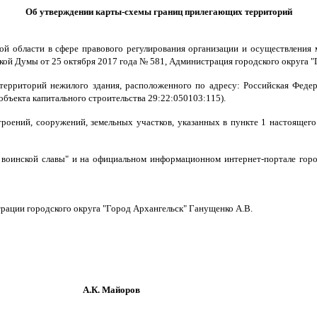
Об утверждении карты-схемы границ прилегающих территорий
й области в сфере правового регулирования организации и осуществления м
кой Думы от 25 октября 2017 года № 581, Администрация городского округа 
ерриторий нежилого здания, расположенного по адресу: Российская Федерац
объекта капитального строительства 29:22:050103:115).
троений, сооружений, земельных участков, указанных в пункте 1 настоящего
д воинской славы" и на официальном информационном интернет-портале горо
рации городского округа "Город Архангельск" Ганущенко А.В.
йоров