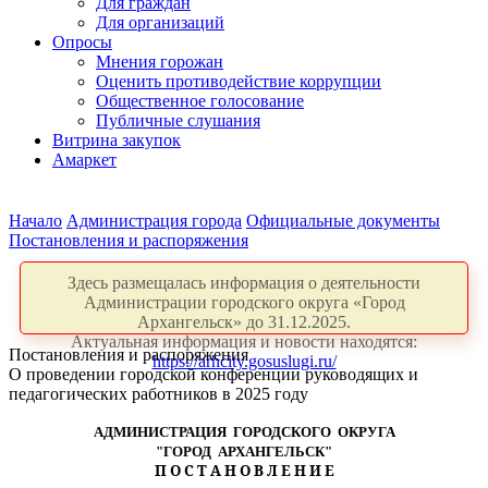
Для граждан
Для организаций
Опросы
Мнения горожан
Оценить противодействие коррупции
Общественное голосование
Публичные слушания
Витрина закупок
Амаркет
Начало
Администрация города
Официальные документы
Постановления и распоряжения
Здесь размещалась информация о деятельности
Администрации городского округа «Город
Архангельск» до 31.12.2025.
Актуальная информация и новости находятся:
Постановления и распоряжения
https://arhcity.gosuslugi.ru/
О проведении городской конференции руководящих и
педагогических работников в 2025 году
АДМИНИСТРАЦИЯ ГОРОДСКОГО ОКРУГА
"ГОРОД АРХАНГЕЛЬСК"
П О С Т А Н О В Л Е Н И Е