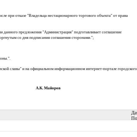
исле при отказе "Владельца нестационарного торгового объекта" от права
ии данного предложения "Администрация" подготавливает соглашение
торгнутым со дня подписания соглашения сторонами.
";
оны.".
нской славы" и на официальном информационном интернет-портале городского 
йоров
Да
По