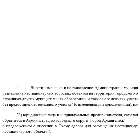
1.
Внести изменение в
постановление Администрации муници
размещение нестационарных торговых объектов на территории городского ок
в границах других муниципальных образований, а также на земельных участк
без предоставления земельного участка" (с изменениями и дополнениями), и
"
3) юридические лица и индивидуальные предприниматели, самозан
обратиться в Администрацию городского округа "Город Архангельск"
с предложением о внесении в Схему адреса для размещения нестационарн
нестационарного объекта.".