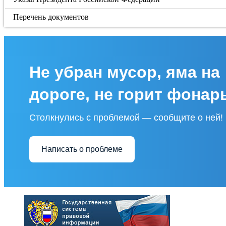
Перечень документов
Не убран мусор, яма на
дороге, не горит фонар
Столкнулись с проблемой — сообщите о ней!
Написать о проблеме