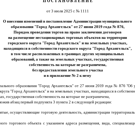
П О С Т А Н О В Л Е Н И Е
от 3 июля 2025 г. № 1111
О внесении изменений в
постановление Администрации муниципального
образования "Город Архангельск" от 27 июня 2019 года № 876,
Порядок проведения торгов на право заключения договоров
на размещение нестационарных торговых объектов на территории
городского округа "Город Архангельск" и на земельных участках,
находящихся в собственности городского округа "Город Архангельск",
в том числе расположенных в границах других муниципальных
образований, а также на земельных участках, государственная
собственность на которые не разграничена,
без предоставления земельного участка
и в приложение № 2 к нему
пального
образования "Город Архангельск" от 27 июня 2019 года № 876 "Об
руга "Город Архангельск" и на земельных участках, находящихся в собственн
ах, государственная собственность на которые не разграничена,
зложив абзац первый подпункта 3 пункта 2 в следующей редакции:
ятые, осуществляющие торговую деятельность, администрации территориаль
ого торгового объекта с указанием адреса размещения, вида, специализаци