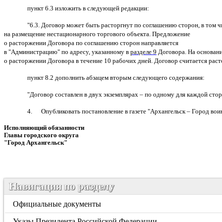
пункт 6.3 изложить в следующей редакции:
"
6.3. Договор может быть расторгнут по соглашению сторон, в том ч
на размещение нестационарного торгового объекта. Предложение
о расторжении Договора по соглашению сторон направляется
в "Администрацию" по адресу, указанному в
разделе 9
Договора. На основан
о расторжении Договора в течение 10 рабочих дней. Договор считается рас
пункт 8.2 дополнить абзацем вторым следующего содержания:
"Договор составлен в двух экземплярах – по одному для каждой стор
4. Опубликовать постановление в газете "Архангельск – Город вои
Исполняющий обязанности
Главы городского округа
"Город Архангельск"
А.К. Ма
Навигация по разделу
Официальные документы
Указы Президента Российской Федерации