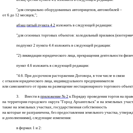
"для специально оборудованных автоприцепов, автомобилей –
от 6 до 12 месяцев;";
абзац
пятый пункта 4.2
изложить в следующей редакции:
"для сезонных торговых объектов: холодильный прилавок (изотермичес
подпункт 2 пункта 4.4
изложить в следующей редакции:
"2) ликвидации юридического лица, прекращения деятельности физич
пункт 4.6
изложить в следующей редакции:
"4.6. При досрочном расторжении Договора, в том числе в связи
с отказом юридического лица, индивидуального предпринимателя
или самозанятого от права на размещение нестационарного торгового объекта
3.
Внести в
приложение № 2
к Порядку проведения торгов на пра
на территории городского округа
"Город Архангельск" и на земельных учас
также на земельных участках, государственная собственность
на которые не разграничена, без предоставления земельного участка, утве
и дополнениями), следующие изменения:
в формах 1 и 2: