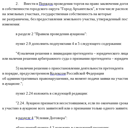
2. Внести в
Порядок
проведения торгов на право заключения дого
в собственности городского округа "Город Архангельск", в том числе распо
на земельных участках, государственная собственность на которые
не разграничена, без предоставления земельного участка, утвержденный п
изменения:
в разделе 2 "Правила проведения аукциона":
пункт 2.9 дополнить подпунктами 4 и 5 следующего содержания:
"4) наличия решения о ликвидации претендента – юридического лиц
или наличия решения арбитражного суда о признании претендента – юридиче
5) наличия решения о приостановлении деятельности претендента
в порядке, предусмотренном
Кодексом
Российской Федерации
об административных правонарушениях, на момент подачи заявки на участи
в аукционе.";
пункт 2.24 изложить в следующей редакции:
"2.24. Аукцион признается несостоявшимся, если по окончании срока 
к участию в аукционе всех заявителей или о признании только одного заявите
в
разделе 4
"Условия Договора":
абзац третий пункта 4.2 изложить в следующей редакции: