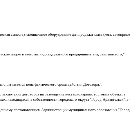
кая емкость), специальное оборудование для продажи кваса (кега, автоприцеп)
еским лицом в качестве индивидуального предпринимателя, самозанятого;";
, оплачивается цена фактического срока действия Договора.".
во заключения договоров на размещение нестационарных торговых объектов
тках, находящихся в собственности городского округа
"Город Архангельск", в
ржденному постановлением Администрации муниципального образования "Город 