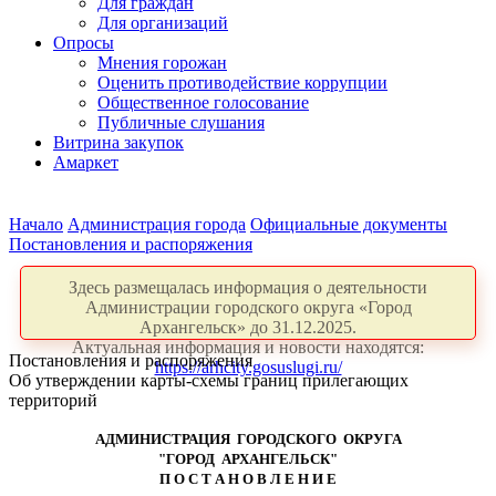
Для граждан
Для организаций
Опросы
Мнения горожан
Оценить противодействие коррупции
Общественное голосование
Публичные слушания
Витрина закупок
Амаркет
Начало
Администрация города
Официальные документы
Постановления и распоряжения
Здесь размещалась информация о деятельности
Администрации городского округа «Город
Архангельск» до 31.12.2025.
Актуальная информация и новости находятся:
Постановления и распоряжения
https://arhcity.gosuslugi.ru/
Об утверждении карты-схемы границ прилегающих
территорий
АДМИНИСТРАЦИЯ ГОРОДСКОГО ОКРУГА
"ГОРОД АРХАНГЕЛЬСК"
П О С Т А Н О В Л Е Н И Е