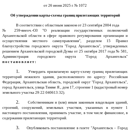
от 26 июня 2025 г. № 1072
Об утверждении карты-схемы границ прилегающих территорий
В соответствии с областным законом от 23 сентября 2004 года
№ 259-внеоч.-ОЗ "О реализации государственных полномочий
Архангельской области в сфере правового регулирования организации и
осуществления местного самоуправления", разделом 15 Правил
благоустройства городского округа "Город Архангельск", утвержденных
решением Архангельской городской Думы от 25 октября 2017 года № 581,
Администрация городского округа "Город Архангельск"
постановляет:
1.
Утвердить прилагаемую карту-схему границ прилегающих
территорий нежилого здания, расположенного по адресу: Российская
Федерация, Архангельская область, городской округ "Город Архангельск",
город Архангельск, улица Тимме Я., дом 17, строение 1 (кадастровый номер
земельного участка 29:22:040613:32).
2.
Собственникам и (или) иным законным владельцам зданий,
строений, сооружений, земельных участков, указанных в пункте 1
настоящего постановления, принимать участие, в том числе финансовое, в
содержании прилегающих территорий.
3.
Опубликовать постановление в газете "Архангельск – Город