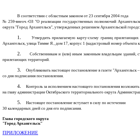
В соответствии с областным законом от 23 сентября 2004 года
№ 259-внеоч.-ОЗ "О реализации государственных полномочий Архангельско
округа "Город Архангельск", утвержденных решением Архангельской городс
1.
Утвердить прилагаемую карту-схему границ прилегающих т
Архангельск, улица Тимме Я., дом 17, корпус 1 (кадастровый номер объекта 
2.
Собственникам и (или) иным законным владельцам зданий, с
прилегающих территорий.
3.
Опубликовать настоящее постановление в газете "Архангельск 
со дня подписания постановления.
4.
Контроль за исполнением настоящего постановления возложить
на главу администрации Октябрьского территориального округа Администрац
5.
Настоящее постановление вступает в силу по истечении
30 календарных дней со дня его подписания.
Глава городского округа
"Город Архангельск"
Д.А. 
ПРИЛОЖЕНИЕ