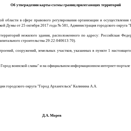
Об утверждении карты-схемы границ прилегающих территорий
й области в сфере правового регулирования организации и осуществления м
кой Думы от 25 октября 2017 года № 581, Администрация городского округа 
ерриторий нежилого здания, расположенного по адресу: Российская Федера
капитального строительства 29:22:040613:70).
троений, сооружений, земельных участков, указанных в пункте 1 настоящего
– Город воинской славы" и на официальном информационном интернет-портале 
ии городского округа "Город Архангельск" Калинина А.А.
Морев