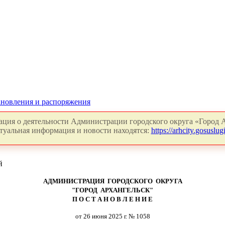
новления и распоряжения
ция о деятельности Администрации городского округа «Город А
туальная информация и новости находятся:
https://arhcity.gosuslugi
й
АДМИНИСТРАЦИЯ ГОРОДСКОГО ОКРУГА
"ГОРОД АРХАНГЕЛЬСК"
П О С Т А Н О В Л Е Н И Е
от 26 июня 2025 г. № 1058