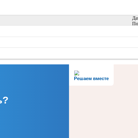
Да
По
Решаем вместе
ь?