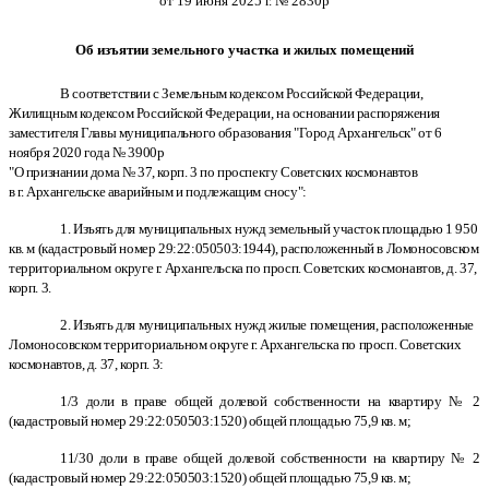
от 19 июня 2025 г. № 2830р
Об изъятии земельного участка и жилых помещений
В соответствии с Земельным кодексом Российской Федерации,
Жилищным кодексом Российской Федерации, на основании распоряжения
заместителя Главы муниципального образования "Город Архангельск" от 6
ноября 2020 года № 3900р
"О признании дома № 37, корп. 3 по проспекту Советских космонавтов
в г. Архангельске аварийным и подлежащим сносу":
1. Изъять для муниципальных нужд земельный участок площадью 1 950
кв. м (кадастровый номер 29:22:050503:1944), расположенный в Ломоносовском
территориальном округе г. Архангельска по просп. Советских космонавтов, д. 37,
корп. 3.
2. Изъять для муниципальных нужд жилые помещения, расположенные
Ломоносовском территориальном округе г. Архангельска по просп. Советских
космонавтов, д. 37, корп. 3:
1/3 доли в праве общей долевой собственности на квартиру № 2
(кадастровый номер 29:22:050503:1520) общей площадью 75,9 кв. м;
11/30 доли в праве общей долевой собственности на квартиру № 2
(кадастровый номер 29:22:050503:1520) общей площадью 75,9 кв. м;