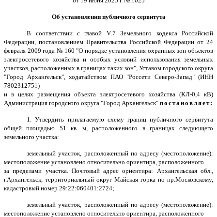
от 19 июня 2025 г. № 1025
Об установлении публичного сервитута
В соответствии с главой
V
.7 Земельного кодекса Российской
Федерации, постановлением Правительства Российской Федерации от 24
февраля 2009 года № 160 "О порядке установления охранных зон объектов
электросетевого хозяйства и особых условий использования земельных
участков, расположенных в границах таких зон", Уставом городского округа
"Город Архангельск", ходатайством ПАО "Россети Северо-Запад" (ИНН
7802312751)
и в целях размещения объекта электросетевого хозяйства (КЛ-0,4 кВ)
Администрация городского округа "Город Архангельск"
постановляет:
1. Утвердить прилагаемую схему границ публичного сервитута
общей площадью 51 кв. м, расположенного в границах следующего
земельного участка:
земельный участок, расположенный по адресу (местоположение):
местоположение установлено относительно ориентира, расположенного
за пределами участка. Почтовый адрес ориентира: Архангельская обл.,
г.Архангельск, территориальный округ Майская горка по пр.Московскому,
кадастровый номер 29:22:060401:2724;
земельный участок, расположенный по адресу (местоположение):
местоположение установлено относительно ориентира, расположенного