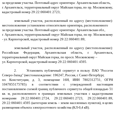
за пределами участка. Почтовый адрес ориентира: Архангельская область,
г. Архангельск, территориальный округ Майская горка, по пр. Московскому,
кадастровый номер 29:22:060401:2723;
земельный участок, расположенный по адресу (местоположение):
местоположение установлено относительно ориентира, расположенного
за пределами участка. Почтовый адрес ориентира: Архангельская обл.,
г. Архангельск, территориальный округ Майская горка, по пр. Московскому
- ул. Карпогорской, кадастровый номер 29:22:060401:89;
земельный участок, расположенный по адресу (местоположение):
Российская Федерация, Архангельская область, г. Архангельск,
территориальный округ Майская горка, по просп. Московскому –
ул. Карпогорской, кадастровый номер 29:22:060401:4595.
2. Установить публичный сервитут в пользу ПАО "Россети
Северо-Запад" (местонахождение: 196247, Россия, г. Санкт-Петербург,
пл. Конституции, д. 3, помещение 16Н, ИНН 7802312751, ОГРН
1047855175785) в соответствии с утвержденной настоящим
постановлением схемой границ публичного сервитута общей площадью 51
кв. м, расположенного в границах земельных участков с кадастровыми
номерами 29:22:060401:2724, 29:22:060401:2723, 29:22:060401:89,
29:22:060401:4595 (категория земель – земли населенных пунктов), в целях
размещения объекта электросетевого хозяйства (КЛ-0,4 кВ).