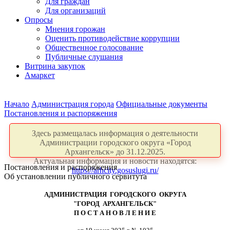
Для граждан
Для организаций
Опросы
Мнения горожан
Оценить противодействие коррупции
Общественное голосование
Публичные слушания
Витрина закупок
Амаркет
Начало
Администрация города
Официальные документы
Постановления и распоряжения
Здесь размещалась информация о деятельности
Администрации городского округа «Город
Архангельск» до 31.12.2025.
Актуальная информация и новости находятся:
Постановления и распоряжения
https://arhcity.gosuslugi.ru/
Об установлении публичного сервитута
АДМИНИСТРАЦИЯ ГОРОДСКОГО ОКРУГА
"ГОРОД АРХАНГЕЛЬСК"
П О С Т А Н О В Л Е Н И Е