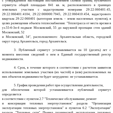
с утвержденной настоящим постановлением схемой границ публичного
сервитута общей площадью 841 кв. м, расположенного в границах
земельных участков с кадастровыми номерами 29:22:060401:45,
29:22:060401:4104, 29:22:000000:7945, 29:22:060410:454, кадастрового
квартала 29:22:060401 (категория земель – земли населенных пунктов), в
целях размещения объекта теплоснабжения: "Теплотрасса от места врезки в
уз.55-6-3п-4 подвале Московский, 55 до наружной проекции стен зданий
Московский, 52
и Московский, 54", расположенного: Архангельская область, городской
округ город Архангельск, город Архангельск.
3. Публичный сервитут устанавливается на 10 (десять) лет с
момента внесения сведений о нем в Единый государственный реестр
недвижимости.
4. Срок, в течение которого в соответствии с расчетом заявителя
использование земельных участков (их частей) и (или) расположенных на
них объектов недвижимости будет затруднено: не устанавливается.
5. График проведения работ при осуществлении деятельности,
для обеспечения которой устанавливается публичный сервитут
определяется
в соответствии с пунктом 2.7 "Техническое обслуживание, ремонт
и консервация тепловых энергоустановок" раздела "Организация
эксплуатации тепловых энергоустановок" и пунктом 6.2 "Эксплуатация"
раздела "Тепловые сети" Правил технической эксплуатации тепловых