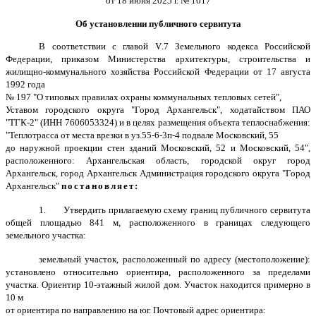
от 18 июня 2025 г. № 1017
Об установлении публичного сервитута
В соответствии с главой
V
.7 Земельного кодекса Российской
Федерации, приказом Министерства архитектуры, строительства и
жилищно-коммунального хозяйства Российской Федерации от 17 августа
1992 года
№ 197 "О типовых правилах охраны коммунальных тепловых сетей",
Уставом городского округа "Город Архангельск", ходатайством ПАО
"ТГК-2" (ИНН 7606053324) и в целях размещения объекта теплоснабжения:
"Теплотрасса от места врезки в уз.55-6-3п-4 подвале Московский, 55
до наружной проекции стен зданий Московский, 52 и Московский, 54",
расположенного: Архангельская область, городской округ город
Архангельск, город Архангельск Администрация городского округа "Город
Архангельск"
постановляет:
1.
Утвердить прилагаемую схему границ публичного сервитута
общей площадью 841 м, расположенного в границах следующего
земельного участка:
земельный участок, расположенный по адресу (местоположение):
установлено относительно ориентира, расположенного за пределами
участка. Ориентир 10-этажный жилой дом. Участок находится примерно в
10 м
от ориентира по направлению на юг. Почтовый адрес ориентира: