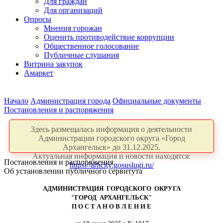
Для граждан
Для организаций
Опросы
Мнения горожан
Оценить противодействие коррупции
Общественное голосование
Публичные слушания
Витрина закупок
Амаркет
Начало
Администрация города
Официальные документы
Постановления и распоряжения
Здесь размещалась информация о деятельности
Администрации городского округа «Город
Архангельск» до 31.12.2025.
Актуальная информация и новости находятся:
Постановления и распоряжения
https://arhcity.gosuslugi.ru/
Об установлении публичного сервитута
АДМИНИСТРАЦИЯ ГОРОДСКОГО ОКРУГА
"ГОРОД АРХАНГЕЛЬСК"
П О С Т А Н О В Л Е Н И Е