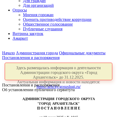
Для граждан
Для организаций
Опросы
Мнения горожан
Оценить противодействие коррупции
Общественное голосование
Публичные слушания
Витрина закупок
Амаркет
Начало
Администрация города
Официальные документы
Постановления и распоряжения
Здесь размещалась информация о деятельности
Администрации городского округа «Город
Архангельск» до 31.12.2025.
Актуальная информация и новости находятся:
Постановления и распоряжения
https://arhcity.gosuslugi.ru/
Об установлении публичного сервитута
АДМИНИСТРАЦИЯ ГОРОДСКОГО ОКРУГА
"ГОРОД АРХАНГЕЛЬСК"
П О С Т А Н О В Л Е Н И Е