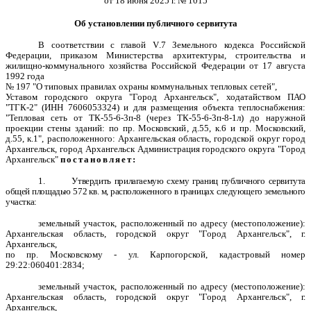
от 18 июня 2025 г. № 1015
Об установлении публичного сервитута
В соответствии с главой
V
.7 Земельного кодекса Российской
Федерации, приказом Министерства архитектуры, строительства и
жилищно-коммунального хозяйства Российской Федерации от 17 августа
1992 года
№ 197 "О типовых правилах охраны коммунальных тепловых сетей",
Уставом городского округа "Город Архангельск", ходатайством ПАО
"ТГК-2" (ИНН 7606053324) и для размещения объекта теплоснабжения:
"Тепловая сеть от ТК-55-6-3п-8 (через ТК-55-6-3п-8-1л) до наружной
проекции стены зданий: по пр. Московский, д.55, к.6 и пр. Московский,
д.55, к.1", расположенного: Архангельская область, городской округ город
Архангельск, город Архангельск Администрация городского округа "Город
Архангельск"
постановляет:
1.
Утвердить прилагаемую схему границ публичного сервитута
общей площадью 572 кв. м, расположенного в границах следующего земельного
участка:
земельный участок, расположенный по адресу (местоположение):
Архангельская область, городской округ "Город Архангельск", г.
Архангельск,
по пр. Московскому - ул. Карпогорской, кадастровый номер
29:22:060401:2834;
земельный участок, расположенный по адресу (местоположение):
Архангельская область, городской округ "Город Архангельск", г.
Архангельск,