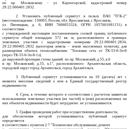
по пр. Московскому - ул. Карпогорской, кадастровый номер
29:22:060401:2832.
2. Установить публичный сервитут в пользу ПАО "ТГК-2"
(местонахождение: 150003, Россия, обл. Ярославская, г. Ярославль,
ул. Пятницкая, д. 6, ИНН 7606053324, ОГРН 1057601091151) в
соответствии
с утвержденной настоящим постановлением схемой границ публичного
сервитута общей площадью 572 кв. м, расположенного в границах
земельных участков с кадастровыми номерами 29:22:060401:2834,
29:22:060401:2832 (категория земель – земли населенных пунктов), для
размещения объекта теплоснабжения: "Тепловая сеть от ТК-55-6-3п-8
(через ТК-55-6-3п-8-1л)
до наружной проекции стены зданий: по пр. Московский, д.55, к.6
и пр. Московский, д.55, к.1", расположенного: Архангельская область,
городской округ город Архангельск, город Архангельск.
3. Публичный сервитут устанавливается на 10 (десять) лет с
момента внесения сведений о нем в Единый государственный реестр
недвижимости.
4. Срок, в течение которого в соответствии с расчетом заявителя
использование земельных участков (их частей) и (или) расположенных на
них объектов недвижимости будет затруднено: не устанавливается.
5. График проведения работ при осуществлении деятельности,
для обеспечения которой устанавливается публичный сервитут
определяется
в соответствии с пунктом 2.7 "Техническое обслуживание, ремонт