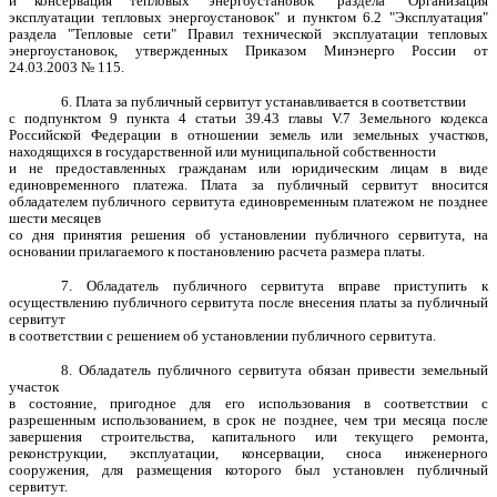
и консервация тепловых энергоустановок" раздела "Организация
эксплуатации тепловых энергоустановок" и пунктом 6.2 "Эксплуатация"
раздела "Тепловые сети" Правил технической эксплуатации тепловых
энергоустановок, утвержденных Приказом Минэнерго России от
24.03.2003 № 115.
6. Плата за публичный сервитут устанавливается в соответствии
с подпунктом 9 пункта 4 статьи 39.43 главы V.7 Земельного кодекса
Российской Федерации в отношении земель или земельных участков,
находящихся в государственной или муниципальной собственности
и не предоставленных гражданам или юридическим лицам в виде
единовременного платежа. Плата за публичный сервитут вносится
обладателем публичного сервитута единовременным платежом не позднее
шести месяцев
со дня принятия решения об установлении публичного сервитута, на
основании прилагаемого к постановлению расчета размера платы.
7. Обладатель публичного сервитута вправе приступить к
осуществлению публичного сервитута после внесения платы за публичный
сервитут
в соответствии с решением об установлении публичного сервитута.
8. Обладатель публичного сервитута обязан привести земельный
участок
в состояние, пригодное для его использования в соответствии с
разрешенным использованием, в срок не позднее, чем три месяца после
завершения строительства, капитального или текущего ремонта,
реконструкции, эксплуатации, консервации, сноса инженерного
сооружения, для размещения которого был установлен публичный
сервитут.