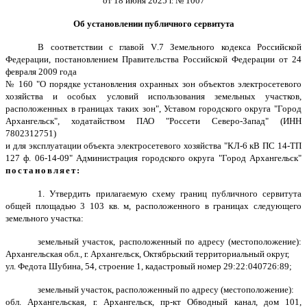
от 18 июня 2025 г. № 1007
Об установлении публичного сервитута
В соответствии с главой
V
.7 Земельного кодекса Российской
Федерации, постановлением Правительства Российской Федерации от 24
февраля 2009 года
№ 160 "О порядке установления охранных зон объектов электросетевого
хозяйства и особых условий использования земельных участков,
расположенных в границах таких зон", Уставом городского округа "Город
Архангельск", ходатайством ПАО "Россети Северо-Запад" (ИНН
7802312751)
и для эксплуатации объекта электросетевого хозяйства "КЛ-6 кВ ПС 14-ТП
127 ф. 06-14-09" Администрация городского округа "Город Архангельск"
постановляет:
1. Утвердить прилагаемую схему границ публичного сервитута
общей площадью 3 103 кв. м, расположенного в границах следующего
земельного участка:
земельный участок, расположенный по адресу (местоположение):
Архангельская обл., г. Архангельск, Октябрьский территориальный округ,
ул. Федота Шубина, 54, строение 1, кадастровый номер 29:22:040726:89;
земельный участок, расположенный по адресу (местоположение):
обл. Архангельская, г. Архангельск, пр-кт Обводный канал, дом 101,