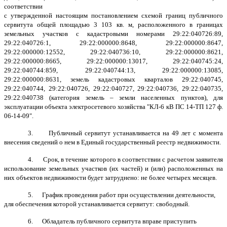
соответствии
с утвержденной настоящим постановлением схемой границ публичного
сервитута общей площадью 3 103 кв. м, расположенного в границах
земельных участков с кадастровыми номерами 29:22:040726:89,
29:22:040726:1, 29:22:000000:8648, 29:22:000000:8647,
29:22:000000:12552, 29:22:040736:10, 29:22:000000:8621,
29:22:000000:8665, 29:22:000000:13017, 29:22:040745:24,
29:22:040744:859, 29:22:040744:13, 29:22:000000:13085,
29:22:000000:8631, земель кадастровых кварталов 29:22:040745,
29:22:040744, 29:22:040726, 29:22:040727, 29:22:040736, 29:22:040735,
29:22:040738 (категория земель – земли населенных пунктов), для
эксплуатации объекта электросетевого хозяйства "КЛ-6 кВ ПС 14-ТП 127 ф.
06-14-09".
3. Публичный сервитут устанавливается на 49 лет с момента
внесения сведений о нем в Единый государственный реестр недвижимости.
4. Срок, в течение которого в соответствии с расчетом заявителя
использование земельных участков (их частей) и (или) расположенных на
них объектов недвижимости будет затруднено: не более четырех месяцев.
5. График проведения работ при осуществлении деятельности,
для обеспечения которой устанавливается сервитут: свободный.
6. Обладатель публичного сервитута вправе приступить