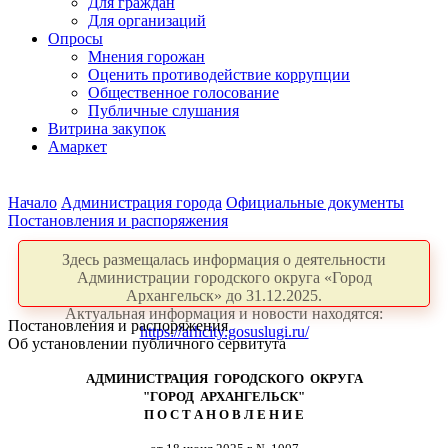
Для граждан
Для организаций
Опросы
Мнения горожан
Оценить противодействие коррупции
Общественное голосование
Публичные слушания
Витрина закупок
Амаркет
Начало
Администрация города
Официальные документы
Постановления и распоряжения
Здесь размещалась информация о деятельности
Администрации городского округа «Город
Архангельск» до 31.12.2025.
Актуальная информация и новости находятся:
Постановления и распоряжения
https://arhcity.gosuslugi.ru/
Об установлении публичного сервитута
АДМИНИСТРАЦИЯ ГОРОДСКОГО ОКРУГА
"ГОРОД АРХАНГЕЛЬСК"
П О С Т А Н О В Л Е Н И Е