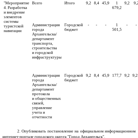
"Мероприятие
Всего
Итого
9,2
8,4
45,9
1
9,2
9,
4. Разработка
679,2
и внедрение
элементов
системы
Администрация
Городской
-
-
-
1
-
-
туристской
города
бюджет
501,5
навигации
Архангельска/
департамент
транспорта,
строительства
и городской
инфраструктуры
Администрация
Городской
9,2
8,4
45,9
177,7
9,2
9,2
города
бюджет
Архангельска/
департамент
протокола
и общественных
связей,
управление
учета и
отчетности
2. Опубликовать постановление на официальном информационном
интернет-портале городского округа "Город Архангельск".