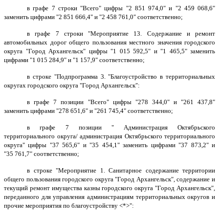
в графе 7 строки "Всего" цифры "2 851 974,0" и "2 459 068,6"
заменить цифрами "2 851 666,4" и "2 458 761,0" соответственно;
в графе 7 строки "Мероприятие 13. Содержание и ремонт
автомобильных дорог общего пользования местного значения городского
округа "Город Архангельск" цифры "1 015 592,5" и "1 465,5" заменить
цифрами "1 015 284,9" и "1 157,9" соответственно;
в строке "Подпрограмма 3. "Благоустройство в территориальных
округах городского округа "Город Архангельск":
в графе 7 позиции "Всего" цифры "278 344,0" и "261 437,8"
заменить цифрами "278 651,6" и "261 745,4" соответственно;
в графе 7 позиции " Администрация Октябрьского
территориального округа/ администрация Октябрьского территориального
округа" цифры "37 565,6" и "35 454,1" заменить цифрами "37 873,2" и
"35 761,7" соответственно;
в строке "Мероприятие 1. Санитарное содержание территории
общего пользования городского округа "Город Архангельск", содержание и
текущий ремонт имущества казны городского округа "Город Архангельск",
переданного для управления администрациям территориальных округов и
прочие мероприятия по благоустройству <*>":