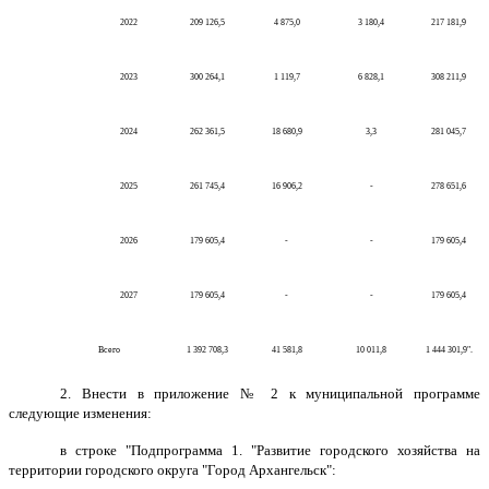
2022
209 126,5
4 875,0
3 180,4
217 181,9
2023
300 264,1
1 119,7
6 828,1
308 211,9
2024
262 361,5
18 680,9
3,3
281 045,7
2025
261 745,4
16 906,2
-
278 651,6
2026
179 605,4
-
-
179 605,4
2027
179 605,4
-
-
179 605,4
Всего
1 392 708,3
41 581,8
10 011,8
1 444 301,9".
2. Внести в приложение № 2 к муниципальной программе
следующие изменения:
в строке "Подпрограмма 1. "Развитие городского хозяйства на
территории городского округа "Город Архангельск":