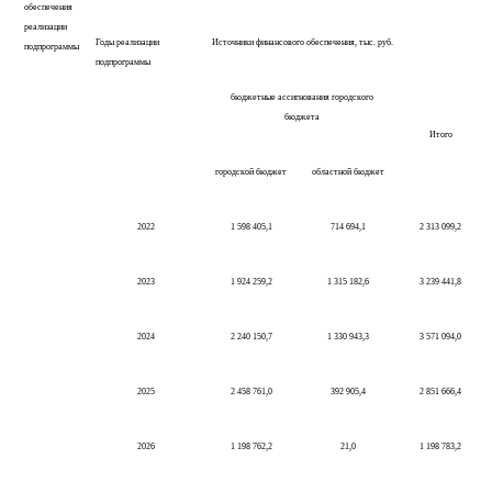
обеспечения
реализации
Годы реализации
Источники финансового обеспечения, тыс. руб.
подпрограммы
подпрограммы
бюджетные ассигнования городского
бюджета
Итого
городской бюджет
областной бюджет
2022
1 598 405,1
714 694,1
2 313 099,2
2023
1 924 259,2
1 315 182,6
3 239 441,8
2024
2 240 150,7
1 330 943,3
3 571 094,0
2025
2 458 761,0
392 905,4
2 851 666,4
2026
1 198 762,2
21,0
1 198 783,2