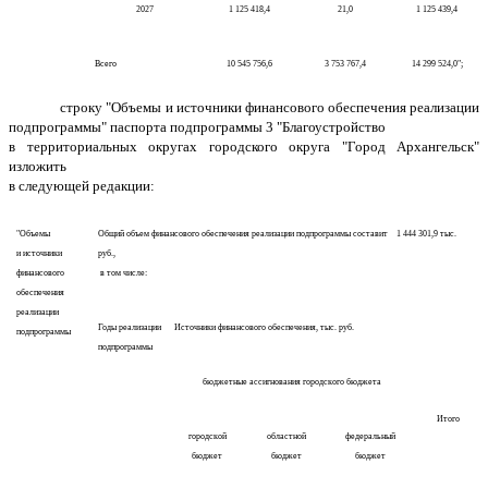
2027
1 125 418,4
21,0
1 125 439,4
Всего
10 545 756,6
3 753 767,4
14 299 524,0";
строку "Объемы и источники финансового обеспечения реализации
подпрограммы" паспорта подпрограммы 3 "Благоустройство
в территориальных округах городского округа "Город Архангельск"
изложить
в следующей редакции:
"Объемы
Общий объем финансового обеспечения реализации подпрограммы составит 1 444 301,9 тыс.
и источники
руб.,
финансового
в том числе:
обеспечения
реализации
Годы реализации
Источники финансового обеспечения, тыс. руб.
подпрограммы
подпрограммы
бюджетные ассигнования городского бюджета
Итого
городской
областной
федеральный
бюджет
бюджет
бюджет