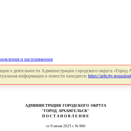
новления и распоряжения
ция о деятельности Администрации городского округа «Город А
туальная информация и новости находятся:
https://arhcity.gosuslugi
АДМИНИСТРАЦИЯ ГОРОДСКОГО ОКРУГА
"ГОРОД АРХАНГЕЛЬСК"
П О С Т А Н О В Л Е Н И Е
от 9 июня 2025 г. № 966