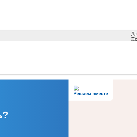
Да
По
Решаем вместе
ь?