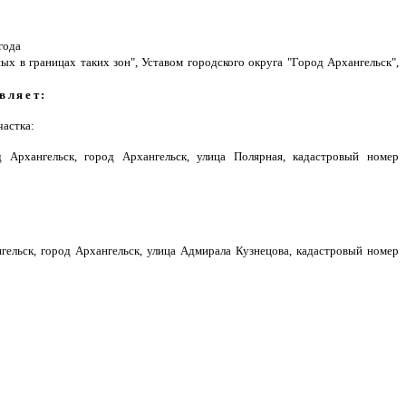
года
х в границах таких зон", Уставом городского округа "Город Архангельск",
вляет:
частка:
д Архангельск, город Архангельск, улица Полярная, кадастровый номер
гельск, город Архангельск, улица Адмирала Кузнецова, кадастровый номер