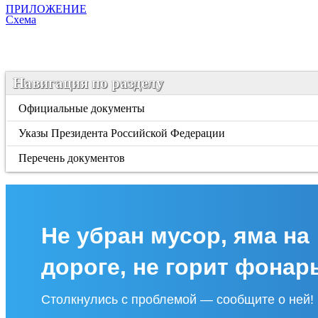
ПРИЛОЖЕНИЕ
Схема
Навигация по разделу
Официальные документы
Указы Президента Российской Федерации
Перечень документов
Не убран мусор, яма на
дороге, не горит фонар
Столкнулись с проблемой — сообщите о ней!