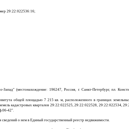
омер 29:22:022536:16;
о-Запад" (местонахождение: 196247, Россия, г. Санкт-Петербург, пл. Ко
рвитута общей площадью 7 215 кв. м, расположенного в границах земельн
земель кадастровых кварталов 29:22:022525,
29:22:022528, 29:22:022534, 29
.06-42".
ия сведений о нем в Единый государственный реестр недвижимости.