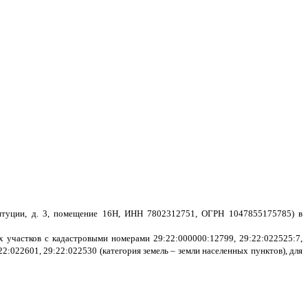
нституции, д. 3, помещение 16Н, ИНН 7802312751, ОГРН 1047855175785) в
ых участков с кадастровыми номерами
29:22:000000:12799, 29:22:022525:7,
:22:022601, 29:22:022530
(категория земель – земли населенных пунктов), для