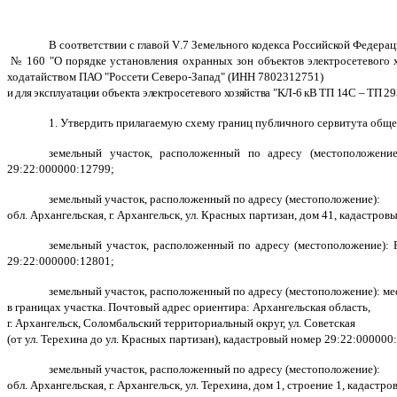
В соответствии с главой
V
.7 Земельного кодекса Российской Федера
№ 160 "О порядке установления охранных зон объектов электросетевого хо
ходатайством ПАО "Россети Северо-Запад" (ИНН 7802312751)
и для эксплуатации объекта электросетевого хозяйства "КЛ-6 кВ ТП 14С – ТП 29
1. Утвердить прилагаемую схему границ публичного сервитута обще
земельный участок, расположенный по адресу (местоположение)
29:22:000000:12799;
земельный участок, расположенный по адресу (местоположение):
обл. Архангельская, г. Архангельск, ул. Красных партизан, дом 41, кадастро
земельный участок, расположенный по адресу (местоположение): Р
29:22:000000:12801;
земельный участок, расположенный по адресу (местоположение): м
в границах участка. Почтовый адрес ориентира: Архангельская область,
г. Архангельск, Соломбальский территориальный округ, ул. Советская
(от ул. Терехина до ул. Красных партизан), кадастровый номер 29:22:000000
земельный участок, расположенный по адресу (местоположение):
обл. Архангельская, г. Архангельск, ул. Терехина, дом 1, строение 1, кадаст