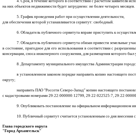
4. Срок, в течение которого в соответствии с расчетом заявителя ис
на них объектов недвижимости будет затруднено: не более четырех месяцев.
5. График проведения работ при осуществлении деятельности,
для обеспечения которой устанавливается сервитут: свободный.
6. Обладатель публичного сервитута вправе приступить к осуществл
7. Обладатель публичного сервитута обязан привести земельные уча
в состояние, пригодное для его использования в соответствии с разрешенны
консервации, сноса инженерного сооружения, для размещения которого был 
8. Департаменту муниципального имущества Администрации городско
в установленном законом порядке направить копию настоящего пос
округу;
направить ПАО "Россети Северо-Запад" копию настоящего постановл
с кадастровыми номерами 29:22:000000:12799, 29:22:022525:7, 29:22:00000
9. Опубликовать постановление на официальном информационном инт
10.
Публичный сервитут считается установленным со дня внесения 
Глава городского округа
"Город Архангельск"
Д.А. М