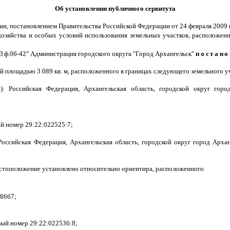
Об установлении публичного сервитута
ции, постановлением Правительства Российской Федерации от 24 февраля 2009 
зяйства и особых условий использования земельных участков, расположенны
3
ф.06-42" Администрация городского округа "Город Архангельск"
постано
й площадью 3 089 кв. м, расположенного в границах следующего земельного у
: Российская Федерация, Архангельская область, городской округ горо
вый номер 29:22:022525:7;
оссийская Федерация, Архангельская область, городской округ город Архан
естоположение установлено относительно ориентира, расположенного
:8667;
ровый номер 29:22:022536:8;