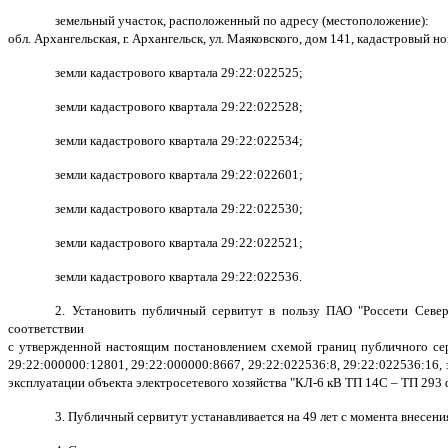
земельный участок, расположенный по адресу (местоположение):
обл. Архангельская, г. Архангельск, ул. Маяковского, дом 141, кадастровый н
земли кадастрового квартала 29:22:022525;
земли кадастрового квартала 29:22:022528;
земли кадастрового квартала 29:22:022534;
земли кадастрового квартала 29:22:022601;
земли кадастрового квартала 29:22:022530;
земли кадастрового квартала 29:22:022521;
земли кадастрового квартала 29:22:022536.
2. Установить публичный сервитут в пользу ПАО "Россети Север
соответствии
с утвержденной настоящим постановлением схемой границ публичного се
29:22:000000:12801, 29:22:000000:8667, 29:22:022536:8, 29:22:022536:16, 
эксплуатации объекта электросетевого хозяйства "КЛ-6 кВ ТП 14С – ТП 293 ф
3. П
убличный сервитут устанавливается на 49 лет с момента внесен