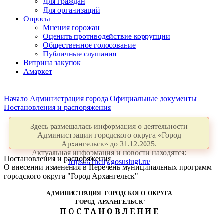
Для граждан
Для организаций
Опросы
Мнения горожан
Оценить противодействие коррупции
Общественное голосование
Публичные слушания
Витрина закупок
Амаркет
Начало
Администрация города
Официальные документы
Постановления и распоряжения
Здесь размещалась информация о деятельности
Администрации городского округа «Город
Архангельск» до 31.12.2025.
Актуальная информация и новости находятся:
Постановления и распоряжения
https://arhcity.gosuslugi.ru/
О внесении изменения в Перечень муниципальных программ
городского округа "Город Архангельск"
АДМИНИСТРАЦИЯ ГОРОДСКОГО ОКРУГА
"ГОРОД АРХАНГЕЛЬСК"
П О С Т А Н О В Л Е Н И Е