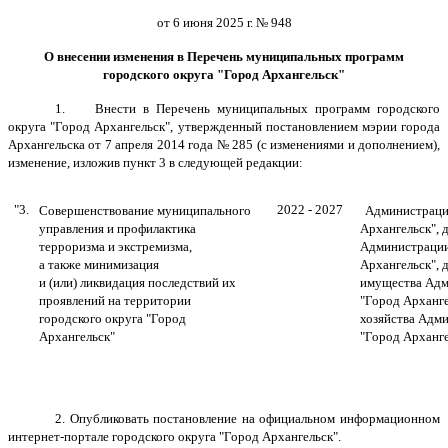
от 6 июня 2025 г. № 948
О внесении изменения в Перечень муниципальных программ
городского округа "Город Архангельск"
1.
Внести в Перечень муниципальных программ городского
округа "Город Архангельск", утвержденный постановлением мэрии города
Архангельска от 7 апреля 2014 года № 285 (с изменениями и дополнением),
изменение, изложив пункт 3 в следующей редакции:
"3.
2022 - 2027
Совершенствование муниципального
Администрация
управления и профилактика
Архангельск", 
терроризма и экстремизма,
Администрации
а также минимизация
Архангельск",
и (или) ликвидация последствий их
имущества Адм
проявлений на территории
"Город Арханге
городского округа "Город
хозяйства Адми
Архангельск"
"Город Арханге
2. Опубликовать постановление на официальном информационном
интернет-портале городского округа "Город Архангельск".