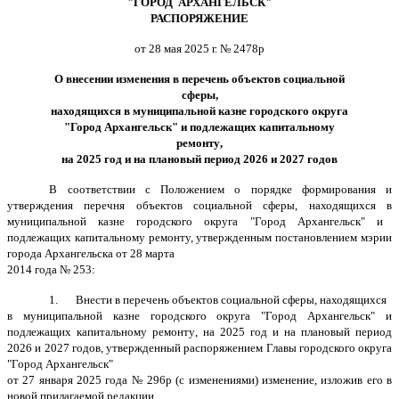
"ГОРОД АРХАНГЕЛЬСК"
РАСПОРЯЖЕНИЕ
от 28 мая 2025 г. № 2478р
О внесении изменения в перечень
объектов социальной
сферы,
находящихся
в
муниципальной
казне
городского округа
"Город Архангельск" и подлежащих капитальному
ремонту
,
на 2025 год и на плановый период 2026 и 2027 годов
В соответствии с Положением о порядке формирования и
утверждения перечня объектов социальной сферы,
находящихся
в
муниципальной
казне
городского округа
"Город Архангельск" и
подлежащих капитальному ремонту, утвержденным постановлением
мэрии
города Архангельска
от
28 марта
2014 года
№
253
:
1.
Внести в перечень
объектов социальной сферы,
находящихся
в
муниципальной
казне
городского округа
"Город Архангельск" и
подлежащих капитальному ремонту
,
на
20
25
год
и на плановый период
2026 и 2027 годов, утвержденный распоряжением Главы городского округа
"Город Архангельск"
от 27 января 2025 года № 296р (с изменениями) изменение, изложив его в
новой прилагаемой редакции.