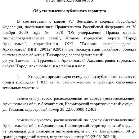
от 28 мая 2025 года № 875
Об установлении публичного сервитута
В соответствии с главой
V
.7 Земельного кодекса Российской
Федерации, постановлением Правительства Российской Федерации от 20
ноября 2000 года № 878 "Об утверждении Правил охраны
газораспределительных сетей", Уставом городского округа "Город
Архангельск", ходатайством ООО "Газпром газораспределение
Архангельск" (ИНН 2901249290) и для эксплуатации линейного объекта
системы газоснабжения "Газопровод распределительный
до ул. Таежная п. Турдеевск г. Архангельск" Администрация городского
округа "Город Архангельск"
постановляет:
1.
Утвердить прилагаемую схему границ публичного сервитута
общей площадью 1 033 кв. м, расположенного в границах следующих
земельных участков:
земельный участок, расположенный по адресу (местоположение):
Архангельская обл., г. Архангельск, Исакогорский территориальный округ,
ул. Таежная, кадастровый номер 29:22:000000:12463;
земельный участок, расположенный по адресу (местоположение):
Архангельская обл., г. Архангельск, Исакогорский территориальный округ,
от площадки для разворота автотранспорта по ул. Центральной, 39 до
границы городской черты, кадастровый номер 29:22:081303:18;