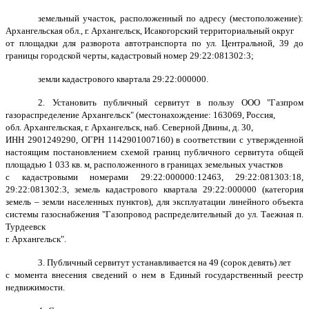
земельный участок, расположенный по адресу (местоположение):
Архангельская обл., г. Архангельск, Исакогорский территориальный округ
от площадки для разворота автотранспорта по ул. Центральной, 39 до
границы городской черты, кадастровый номер 29:22:081302:3;
земли кадастрового квартала 29:22:000000.
2. Установить публичный сервитут в пользу ООО "Газпром
газораспределение Архангельск" (местонахождение: 163069, Россия,
обл. Архангельская, г. Архангельск, наб. Северной Двины, д. 30,
ИНН 2901249290, ОГРН 1142901007160) в соответствии с утвержденной
настоящим постановлением схемой границ публичного сервитута общей
площадью 1 033 кв. м, расположенного в границах земельных участков
с кадастровыми номерами 29:22:000000:12463, 29:22:081303:18,
29:22:081302:3, земель кадастрового квартала 29:22:000000 (категория
земель – земли населенных пунктов), для эксплуатации линейного объекта
системы газоснабжения "Газопровод распределительный до ул. Таежная п.
Турдеевск
г. Архангельск".
3. Публичный сервитут устанавливается на 49 (сорок девять) лет
с момента внесения сведений о нем в Единый государственный реестр
недвижимости.