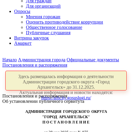
Для граждан
Для организаций
Опросы
Мнения горожан
Оценить противодействие коррупции
Общественное голосование
Публичные слушания
Витрина закупок
Амаркет
Начало
Администрация города
Официальные документы
Постановления и распоряжения
Здесь размещалась информация о деятельности
Администрации городского округа «Город
Архангельск» до 31.12.2025.
Актуальная информация и новости находятся:
Постановления и распоряжения
https://arhcity.gosuslugi.ru/
Об установлении публичного сервитута
АДМИНИСТРАЦИЯ ГОРОДСКОГО ОКРУГА
"ГОРОД АРХАНГЕЛЬСК"
П О С Т А Н О В Л Е Н И Е