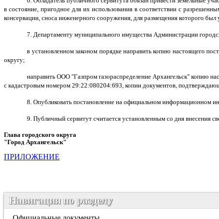
6. Обладатель публичного сервитута обязан привести земельные уча
в состояние, пригодное для их использования в соответствии с разрешенным
консервации, сноса инженерного сооружения, для размещения которого был 
7. Департаменту муниципального имущества Администрации городско
в установленном законом порядке направить копию настоящего пос
округу;
направить ООО "Газпром газораспределение Архангельск" копию нас
с кадастровым номером 29:22:080204:693, копии документов, подтверждающ
8. Опубликовать постановление на официальном информационном инт
9. Публичный сервитут считается установленным со дня внесения с
Глава городского округа
"Город Архангельск"
Д.А. 
ПРИЛОЖЕНИЕ
Навигация по разделу
Официальные документы