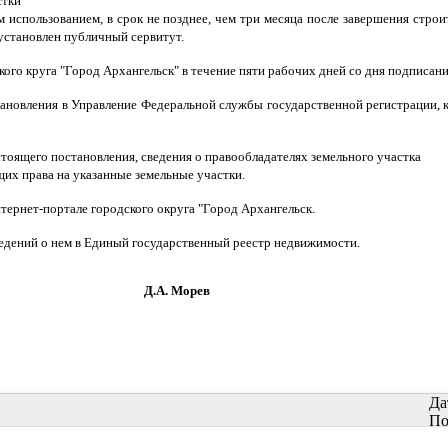
стки
 использованием, в срок не позднее, чем три месяца после завершения строи
установлен публичный сервитут.
го круга "Город Архангельск" в течение пяти рабочих дней со дня подписан
тановления в Управление Федеральной службы государственной регистрации, 
тоящего постановления, сведения о правообладателях земельного участка
их права на указанные земельные участки.
ернет-портале городского округа "Город Архангельск.
ведений о нем в Единый государственный реестр недвижимости.
Морев
Да
По