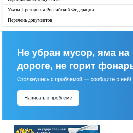
Указы Президента Российской Федерации
Перечень документов
Не убран мусор, яма на
дороге, не горит фонар
Столкнулись с проблемой — сообщите о ней!
Написать о проблеме