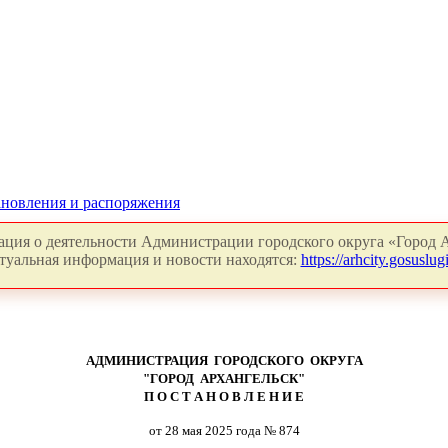
новления и распоряжения
ция о деятельности Администрации городского округа «Город А
туальная информация и новости находятся:
https://arhcity.gosuslugi
АДМИНИСТРАЦИЯ ГОРОДСКОГО ОКРУГА
"ГОРОД АРХАНГЕЛЬСК"
П О С Т А Н О В Л Е Н И Е
от 28 мая 2025 года № 874