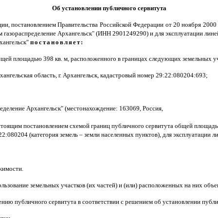
Об установлении публичного сервитута
ции, постановлением Правительства Российской Федерации от 20 ноября 2000
м газораспределение Архангельск" (ИНН 2901249290) и для эксплуатации лин
хангельск"
постановляет:
щей площадью 398 кв. м, расположенного в границах следующих земельных у
ангельская область, г. Архангельск, кадастровый номер 29:22:080204:693;
еделение Архангельск" (местонахождение: 163069, Россия,
оящим постановлением схемой границ публичного сервитута общей площадью 
22:080204 (категория земель – земли населенных пунктов), для эксплуатации 
жимости.
пользование земельных участков (их частей) и (или) расположенных на них объ
ению публичного сервитута в соответствии с решением об установлении публи