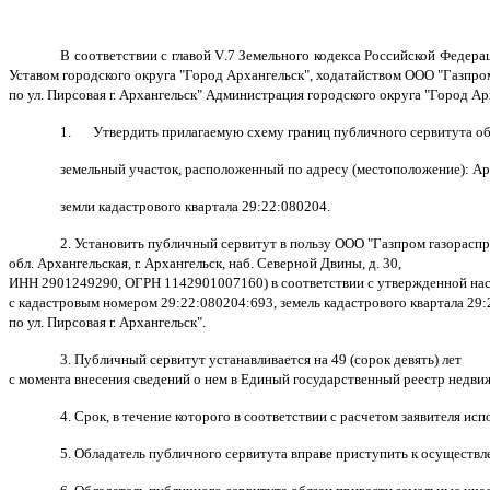
В соответствии с главой
V
.7 Земельного кодекса Российской Федера
Уставом городского округа "Город Архангельск", ходатайством ООО "Газпро
по ул. Пирсовая г. Архангельск"
Администрация городского округа "Город Ар
1.
Утвердить прилагаемую схему границ публичного сервитута об
земельный участок, расположенный по адресу (местоположение): Арх
земли кадастрового квартала 29:22:080204.
2. Установить публичный сервитут в пользу ООО "Газпром газораспр
обл. Архангельская, г. Архангельск, наб. Северной Двины, д. 30,
ИНН 2901249290, ОГРН 1142901007160) в соответствии с утвержденной наст
с кадастровым номером 29:22:080204:693, земель кадастрового квартала 29:
по ул. Пирсовая г. Архангельск".
3. Публичный сервитут устанавливается на 49 (сорок девять) лет
с момента внесения сведений о нем в Единый государственный реестр недви
4. Срок, в течение которого в соответствии с расчетом заявителя ис
5. Обладатель публичного сервитута вправе приступить к осуществл