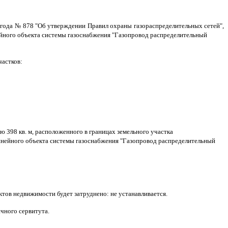
 года № 878 "Об утверждении Правил охраны газораспределительных сетей",
ейного объекта системы газоснабжения
"Газопровод распределительный
частков:
398 кв. м, расположенного в границах земельного участка
линейного объекта системы газоснабжения
"Газопровод распределительный
ектов недвижимости будет затруднено: не устанавливается.
чного сервитута.