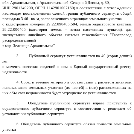
обл. Архангельская, г. Архангельск, наб. Северной Двины, д. 30,
ИНН 2901249290, ОГРН 1142901007160) в соответствии с утвержденной
настоящим постановлением схемой границ публичного сервитута общей
площадью 3 461 кв. м, расположенного в границах земельного участка
с кадастровым номером 29:22:090405:594, земель кадастрового квартала
29:22:
090405
(категория земель – земли населенных пунктов), для
эксплуатации линейного объекта системы газоснабжения
"Газопровод
распределительный
в мкр. Зеленец г. Архангельска".
3. Публичный сервитут устанавливается на 49 (сорок девять)
лет
с момента внесения сведений о нем в Единый государственный реестр
недвижимости.
4. Срок, в течение которого в соответствии с расчетом заявителя
использование земельных участков (их частей) и (или) расположенных на
них объектов недвижимости будет затруднено: не устанавливается.
5. Обладатель публичного сервитута вправе приступить к
осуществлению публичного сервитута в соответствии с решением об
установлении публичного сервитута.
6. Обладатель публичного сервитута обязан привести земельные
участки