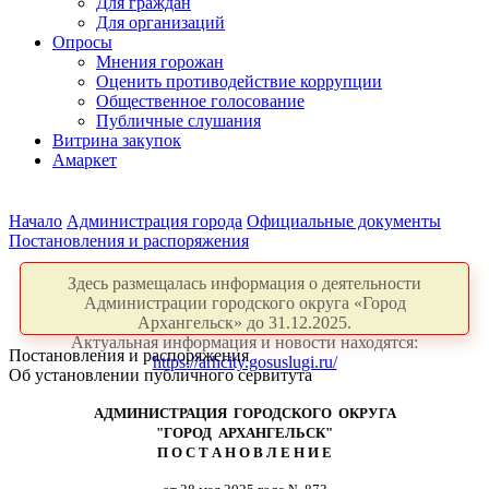
Для граждан
Для организаций
Опросы
Мнения горожан
Оценить противодействие коррупции
Общественное голосование
Публичные слушания
Витрина закупок
Амаркет
Начало
Администрация города
Официальные документы
Постановления и распоряжения
Здесь размещалась информация о деятельности
Администрации городского округа «Город
Архангельск» до 31.12.2025.
Актуальная информация и новости находятся:
Постановления и распоряжения
https://arhcity.gosuslugi.ru/
Об установлении публичного сервитута
АДМИНИСТРАЦИЯ ГОРОДСКОГО ОКРУГА
"ГОРОД АРХАНГЕЛЬСК"
П О С Т А Н О В Л Е Н И Е