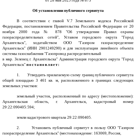
от 28 мая 2025 года № 873
Об установлении публичного сервитута
В соответствии с главой
V
.7 Земельного кодекса Российской
Федерации, постановлением Правительства Российской Федерации от 20
ноября 2000 года № 878 "Об утверждении Правил охраны
газораспределительных сетей", Уставом городского округа "Город
Архангельск", ходатайством ООО "Газпром газораспределение
Архангельск" (ИНН 2901249290) и для эксплуатации линейного объекта
системы газоснабжения
"Газопровод распределительный
в мкр. Зеленец г. Архангельска"
Администрация городского округа "Город
Архангельск"
постановляет:
1.
Утвердить прилагаемую схему границ публичного сервитута
общей площадью 3 461 кв. м, расположенного в границах следующих
земельных участков:
земельный участок, расположенный по адресу (местоположение):
Архангельская область, г. Архангельск, кадастровый номер
29:22:090405:594;
земли кадастрового квартала 29:22:090405.
2. Установить публичный сервитут
в пользу ООО "Газпром
газораспределение Архангельск" (местонахождение: 163069, Россия,