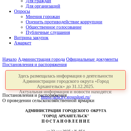
Для граждан
Для организаций
Опросы
Мнения горожан
Оценить противодействие коррупции
Общественное голосование
Публичные слушания
Витрина закупок
Амаркет
Начало
Администрация города
Официальные документы
Постановления и распоряжения
Здесь размещалась информация о деятельности
Администрации городского округа «Город
Архангельск» до 31.12.2025.
Актуальная информация и новости находятся:
Постановления и распоряжения
https://arhcity.gosuslugi.ru/
О проведении сельскохозяйственной ярмарки
АДМИНИСТРАЦИЯ ГОРОДСКОГО ОКРУГА
"ГОРОД АРХАНГЕЛЬСК"
П О С Т А Н О В Л Е Н И Е