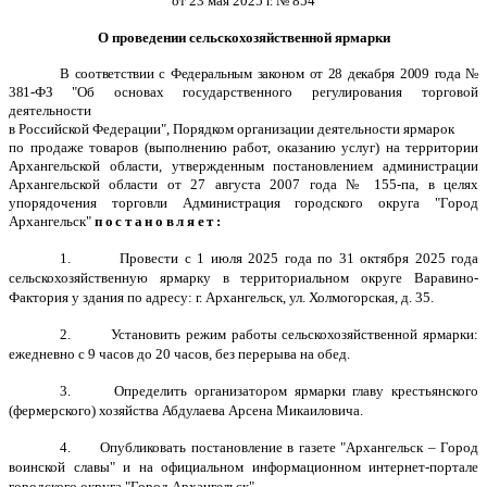
от 23 мая 2025 г. № 854
О проведении сельскохозяйственной ярмарки
В соответствии с Федеральным законом от 28 декабря 2009 года №
381-ФЗ
"Об основах государственного регулирования торговой
деятельности
в Российской Федерации", Порядком организации деятельности ярмарок
по продаже товаров (выполнению работ, оказанию услуг) на территории
Архангельской области, утвержденным постановлением администрации
Архангельской области от 27 августа 2007 года № 155-па, в целях
упорядочения торговли Администрация городского округа "Город
Архангельск"
постановляет:
1.
Провести с 1 июля 2025 года по 31 октября 2025 года
сельскохозяйственную ярмарку в территориальном округе Варавино-
Фактория у здания по адресу: г. Архангельск, ул. Холмогорская, д. 35.
2.
Установить режим работы сельскохозяйственной ярмарки:
ежедневно с 9 часов до 20 часов, без перерыва на обед.
3. Определить организатором ярмарки главу крестьянского
(фермерского) хозяйства Абдулаева Арсена Микаиловича.
4. Опубликовать постановление в газете "Архангельск – Город
воинской славы" и на официальном информационном интернет-портале
городского округа "Город Архангельск".